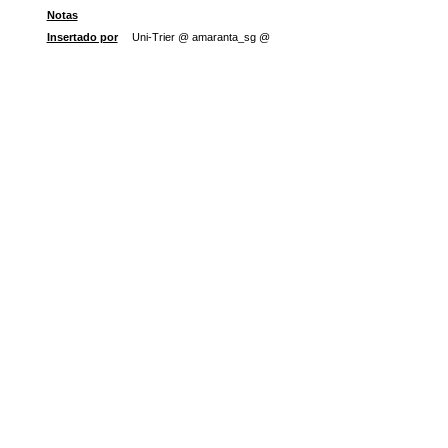
Notas
Insertado por
Uni-Trier @ amaranta_sg @