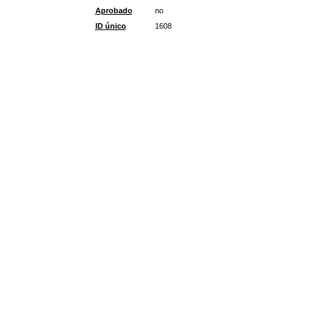
Aprobado
no
ID único
1608