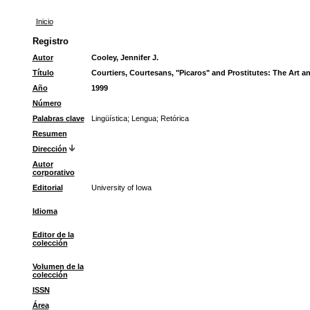
Inicio
Registro
Autor
Cooley, Jennifer J.
Título
Courtiers, Courtesans, "Picaros" and Prostitutes: The Art an
Año
1999
Número
Palabras clave
Lingüística
;
Lengua
;
Retórica
Resumen
Dirección
Autor
corporativo
Editorial
University of Iowa
Idioma
Editor de la
colección
Volumen de la
colección
ISSN
Área