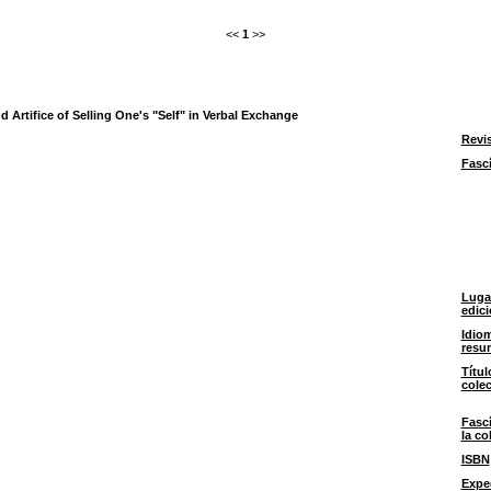
<<
1
>>
d Artifice of Selling One's "Self" in Verbal Exchange
Revi
Fasc
Luga
edic
Idiom
resu
Títul
cole
Fasc
la co
ISBN
Expe