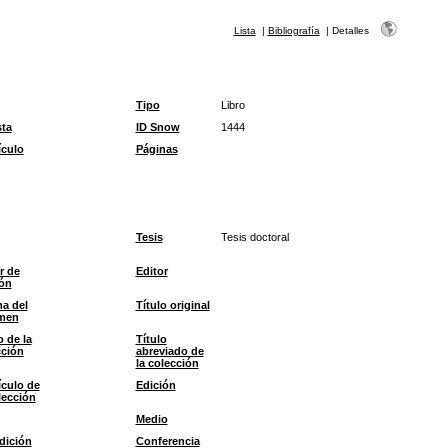
Lista
|
Bibliografía
|
Detalles
Tipo
Libro
sta
ID Snow
1444
ículo
Páginas
Tesis
Tesis doctoral
r de
Editor
ión
a del
Título original
men
o de la
Título
cción
abreviado de
la colección
ículo de
Edición
lección
Medio
dición
Conferencia