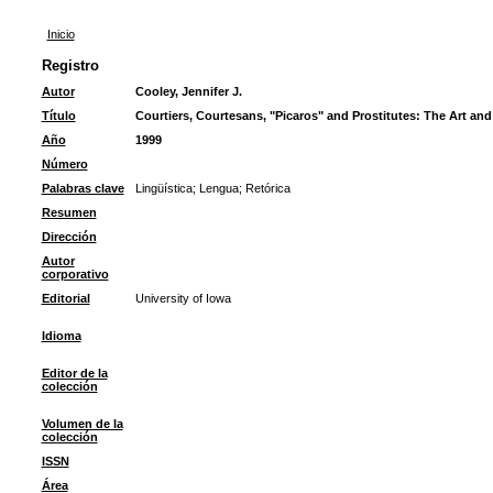
Inicio
Registro
Autor
Cooley, Jennifer J.
Título
Courtiers, Courtesans, "Picaros" and Prostitutes: The Art and 
Año
1999
Número
Palabras clave
Lingüística
;
Lengua
;
Retórica
Resumen
Dirección
Autor
corporativo
Editorial
University of Iowa
Idioma
Editor de la
colección
Volumen de la
colección
ISSN
Área