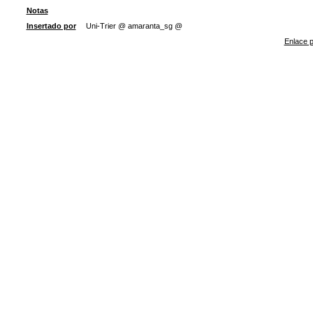
Notas
Insertado por
Uni-Trier @ amaranta_sg @
Enlace p