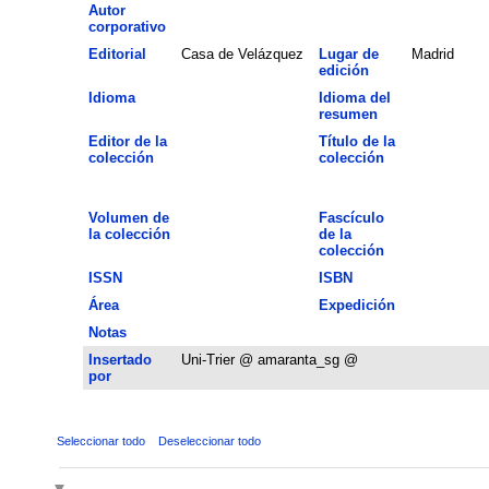
Autor
corporativo
Editorial
Casa de Velázquez
Lugar de
Madrid
edición
Idioma
Idioma del
resumen
Editor de la
Título de la
colección
colección
Volumen de
Fascículo
la colección
de la
colección
ISSN
ISBN
Área
Expedición
Notas
Insertado
Uni-Trier @ amaranta_sg @
por
Seleccionar todo
Deseleccionar todo