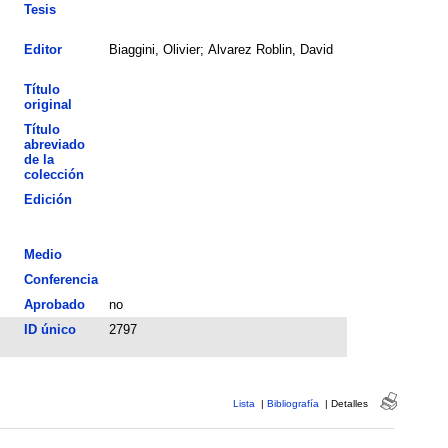
Tesis
Editor
Biaggini, Olivier; Alvarez Roblin, David
Título
original
Título
abreviado
de la
colección
Edición
Medio
Conferencia
Aprobado
no
ID único
2797
Lista
|
Bibliografía
|
Detalles