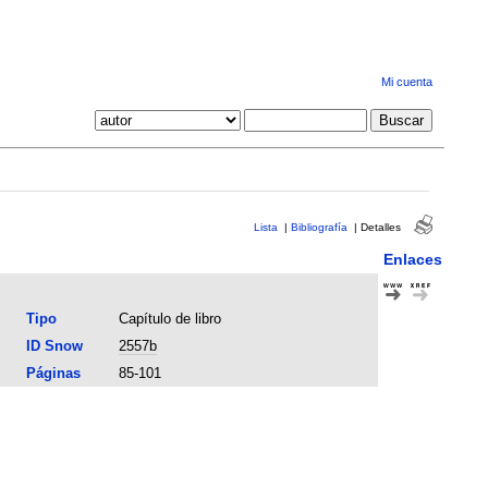
Mi cuenta
Lista
|
Bibliografía
|
Detalles
Enlaces
Tipo
Capítulo de libro
ID Snow
2557b
Páginas
85-101