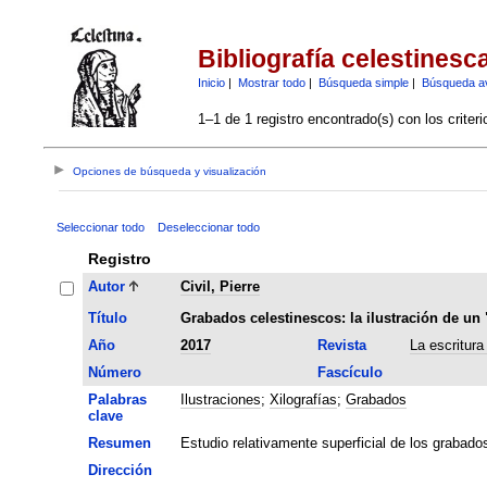
Bibliografía celestinesc
Inicio
|
Mostrar todo
|
Búsqueda simple
|
Búsqueda a
1–1 de 1 registro encontrado(s) con los criter
Opciones de búsqueda y visualización
Seleccionar todo
Deseleccionar todo
Registro
Autor
Civil, Pierre
Título
Grabados celestinescos: la ilustración de un 
Año
2017
Revista
La escritura
Número
Fascículo
Palabras
Ilustraciones
;
Xilografías
;
Grabados
clave
Resumen
Estudio relativamente superficial de los grabados 
Dirección