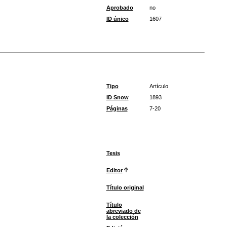
Aprobado
no
ID único
1607
Tipo
Artículo
ID Snow
1893
Páginas
7-20
Tesis
Editor
Título original
Título
abreviado de
la colección