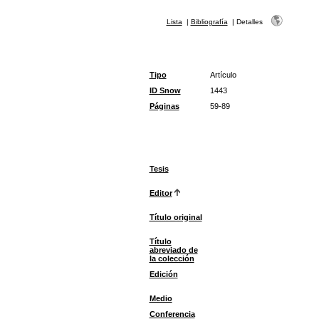
Lista
|
Bibliografía
|
Detalles
Tipo
Artículo
ID Snow
1443
Páginas
59-89
Tesis
Editor
Título original
Título
abreviado de
la colección
Edición
Medio
Conferencia