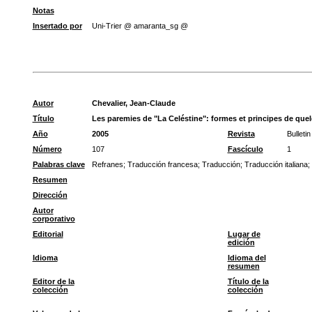
Notas
Insertado por
Uni-Trier @ amaranta_sg @
Autor
Chevalier, Jean-Claude
Título
Les paremies de "La Celéstine": formes et principes de qu
Año
2005
Revista
Bulleti
Número
107
Fascículo
1
Palabras clave
Refranes
;
Traducción francesa
;
Traducción
;
Traducción italiana
;
Resumen
Dirección
Autor
corporativo
Editorial
Lugar de
edición
Idioma
Idioma del
resumen
Editor de la
Título de la
colección
colección