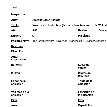
Inicio
Registros
Autor
Chevalier, Jean-Claude
Título
Proverbes et traduction (la traduction italienne de la "Cel
Año
1988
Revista
Bulleti
Número
90
Fascículo
Palabras clave
Traducción italiana
;
Proverbios
;
Traducción
;
Refranes
;
Alphonso
Resumen
Dirección
Autor
corporativo
Editorial
Lugar de
edición
Idioma
Idioma del
resumen
Editor de la
Título de la
colección
colección
Volumen de la
Fascículo de
colección
la colección
ISSN
ISBN
Área
Expedición