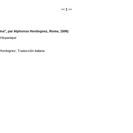
<<
1
>>
estina", par Alphonso Hordognez, Rome, 1506)
n Hispanique
 Hordognez
;
Traducción italiana