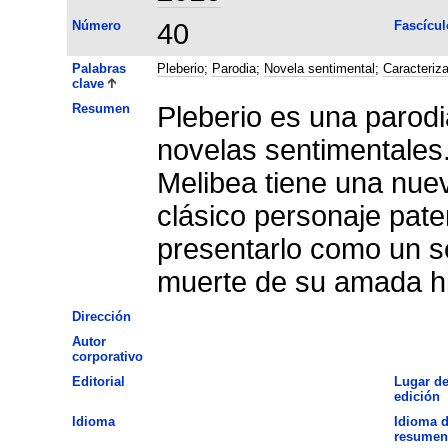
Número
40
Fascícul
Palabras
Pleberio
;
Parodia
;
Novela sentimental
;
Caracteriz
clave
Resumen
Pleberio es una parodia
novelas sentimentales
Melibea tiene una nuev
clásico personaje pater
presentarlo como un s
muerte de su amada hi
Dirección
Autor
corporativo
Editorial
Lugar d
edición
Idioma
Idioma d
resumen