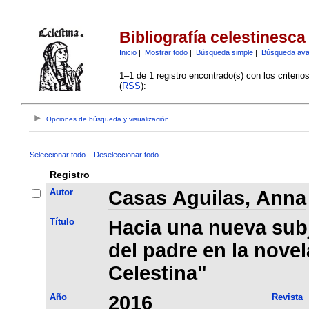
Bibliografía celestinesca
Inicio
|
Mostrar todo
|
Búsqueda simple
|
Búsqueda av
1–1 de 1 registro encontrado(s) con los criteri
(
RSS
):
Opciones de búsqueda y visualización
Seleccionar todo
Deseleccionar todo
Registro
Autor
Casas Aguilas, Anna
Título
Hacia una nueva subj
del padre en la novel
Celestina"
Año
2016
Revista