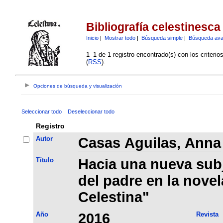
Bibliografía celestinesca
Inicio
|
Mostrar todo
|
Búsqueda simple
|
Búsqueda av
1–1 de 1 registro encontrado(s) con los criteri
(
RSS
):
Opciones de búsqueda y visualización
Seleccionar todo
Deseleccionar todo
Registro
Autor
Casas Aguilas, Anna
Título
Hacia una nueva subj
del padre en la novel
Celestina"
Año
2016
Revista