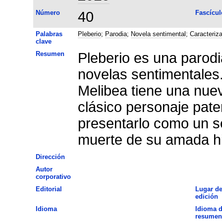
Número
40
Fascícul
Palabras
Pleberio
;
Parodia
;
Novela sentimental
;
Caracteriz
clave
Resumen
Pleberio es una parodia
novelas sentimentales
Melibea tiene una nuev
clásico personaje pater
presentarlo como un s
muerte de su amada hi
Dirección
Autor
corporativo
Editorial
Lugar d
edición
Idioma
Idioma d
resumen