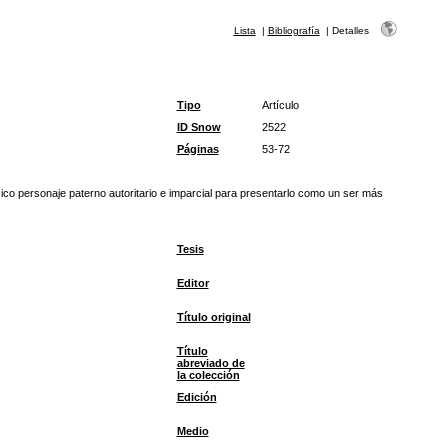
Lista
|
Bibliografía
|
Detalles
Tipo
Artículo
ID Snow
2522
Páginas
53-72
ásico personaje paterno autoritario e imparcial para presentarlo como un ser más
Tesis
Editor
Título original
Título
abreviado de
la colección
Edición
Medio