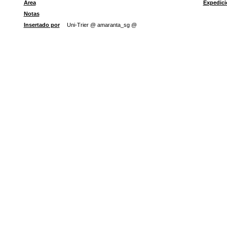
Área
Expedici
Notas
Insertado por
Uni-Trier @ amaranta_sg @