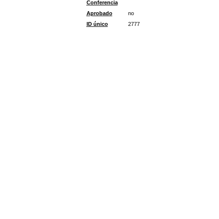
Conferencia
Aprobado
no
ID único
2777