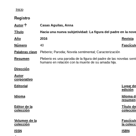
Inicio
Registro
Autor
Casas Aguilas, Anna
Título
Hacia una nueva subjetividad: La figura del padre en la nove
Año
2016
Revista
Número
40
Fascícul
Palabras clave
Pleberio
;
Parodia
;
Novela sentimental
;
Caracterización
Resumen
Pleberio es una parodia de la figura del padre de las novelas sen
humano en relación con la muerte de su amada hija.
Dirección
Autor
corporativo
Editorial
Lugar de
edición
Idioma
Idioma d
resumen
Editor de la
Título de
colección
colecció
Volumen de la
Fascícul
colección
la colecc
ISSN
ISBN