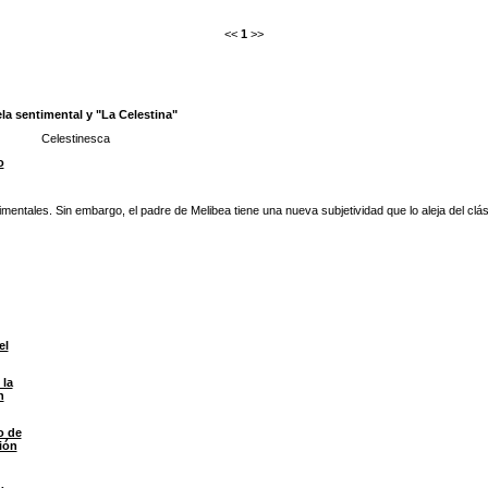
<<
1
>>
la sentimental y "La Celestina"
Celestinesca
o
timentales. Sin embargo, el padre de Melibea tiene una nueva subjetividad que lo aleja del cl
el
 la
n
o de
ión