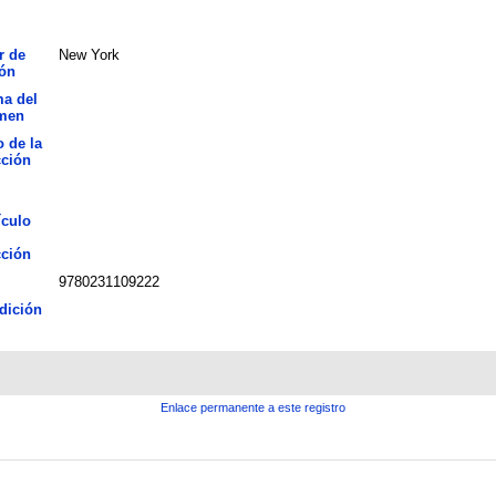
r de
New York
ión
ma del
men
o de la
cción
ículo
cción
9780231109222
dición
Enlace permanente a este registro