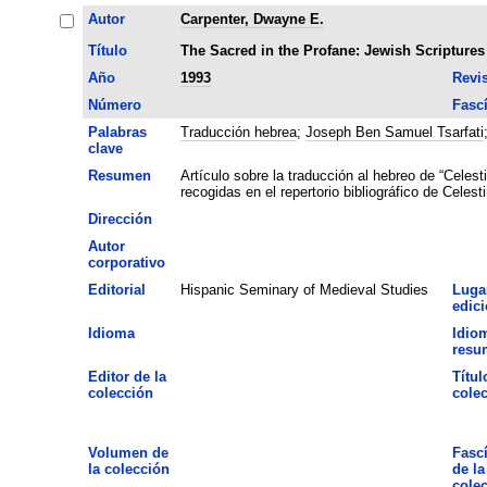
Autor
Carpenter, Dwayne E.
Título
The Sacred in the Profane: Jewish Scripture
Año
1993
Revis
Número
Fasc
Palabras
Traducción hebrea
;
Joseph Ben Samuel Tsarfati
clave
Resumen
Artículo sobre la traducción al hebreo de “Celest
recogidas en el repertorio bibliográfico de Celest
Dirección
Autor
corporativo
Editorial
Hispanic Seminary of Medieval Studies
Luga
edic
Idioma
Idio
resu
Editor de la
Títul
colección
cole
Volumen de
Fasc
la colección
de la
cole