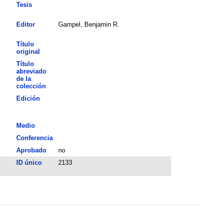
Tesis
Editor
Gampel, Benjamin R.
Título
original
Título
abreviado
de la
colección
Edición
Medio
Conferencia
Aprobado
no
ID único
2133