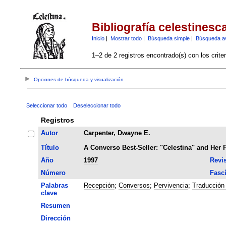
Bibliografía celestinesc
Inicio
|
Mostrar todo
|
Búsqueda simple
|
Búsqueda a
1–2 de 2 registros encontrado(s) con los crite
Opciones de búsqueda y visualización
Seleccionar todo
Deseleccionar todo
Registros
Autor
Carpenter, Dwayne E.
Título
A Converso Best-Seller: "Celestina" and Her 
Año
1997
Revis
Número
Fasc
Palabras
Recepción
;
Conversos
;
Pervivencia
;
Traducción
clave
Resumen
Dirección