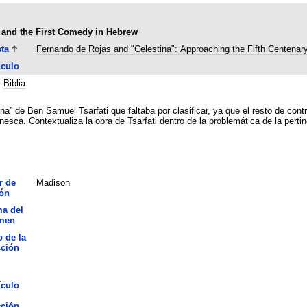
s and the First Comedy in Hebrew
ta
Fernando de Rojas and "Celestina": Approaching the Fifth Centenar
ículo
;
Biblia
ina” de Ben Samuel Tsarfati que faltaba por clasificar, ya que el resto de con
inesca. Contextualiza la obra de Tsarfati dentro de la problemática de la pertin
r de
Madison
ión
ma del
men
o de la
cción
ículo
cción