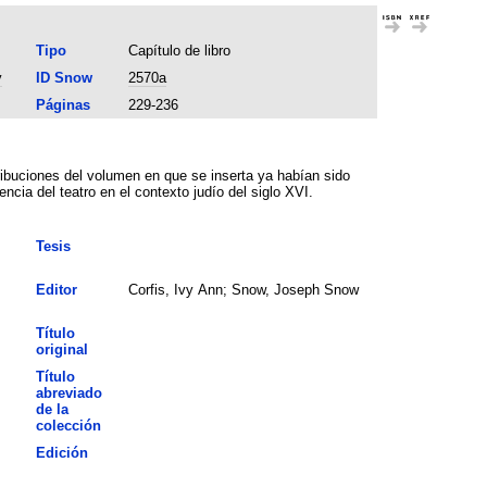
Tipo
Capítulo de libro
y
ID Snow
2570a
Páginas
229-236
tribuciones del volumen en que se inserta ya habían sido
encia del teatro en el contexto judío del siglo XVI.
Tesis
Editor
Corfis, Ivy Ann; Snow, Joseph Snow
Título
original
Título
abreviado
de la
colección
Edición