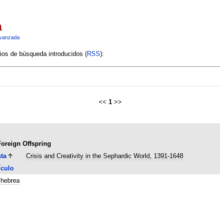
a
vanzada
rios de búsqueda introducidos (
RSS
):
<<
1
>>
Foreign Offspring
ta
Crisis and Creativity in the Sephardic World, 1391-1648
ículo
 hebrea