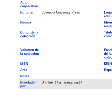
Autor
corporativo
Editorial
Columbia University Press
Luga
edic
Idioma
Idio
resu
Editor de la
Títul
colección
cole
Volumen de
Fasc
la colección
de la
cole
ISSN
ISBN
Área
Expe
Notas
Insertado
Uni-Trier @ amaranta_sg @
por