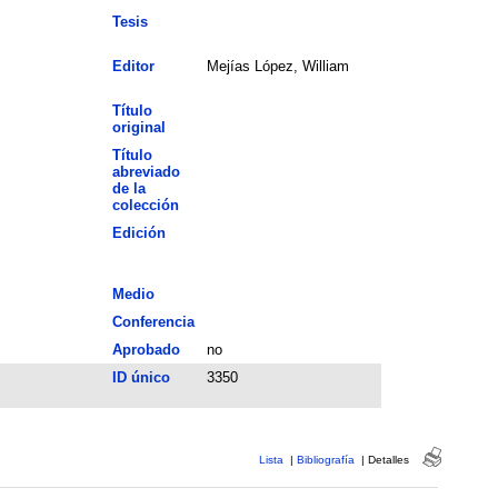
Tesis
Editor
Mejías López, William
Título
original
Título
abreviado
de la
colección
Edición
Medio
Conferencia
Aprobado
no
ID único
3350
Lista
|
Bibliografía
|
Detalles