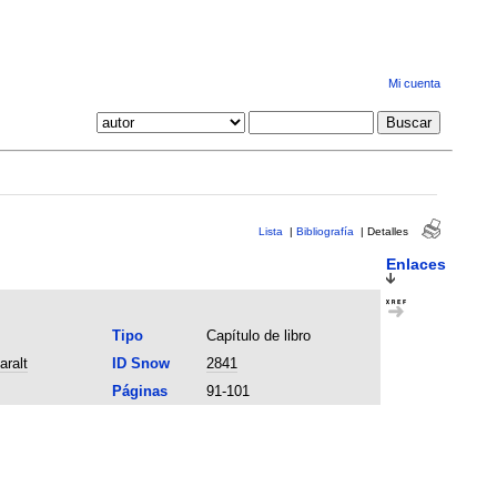
Mi cuenta
Lista
|
Bibliografía
|
Detalles
Enlaces
Tipo
Capítulo de libro
ralt
ID Snow
2841
Páginas
91-101