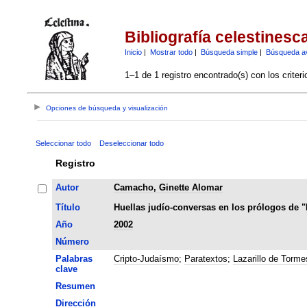
Bibliografía celestinesc
Inicio
|
Mostrar todo
|
Búsqueda simple
|
Búsqueda a
1–1 de 1 registro encontrado(s) con los criter
Opciones de búsqueda y visualización
Seleccionar todo
Deseleccionar todo
Registro
Autor
Camacho, Ginette Alomar
Título
Huellas judío-conversas en los prólogos de "L
Año
2002
Número
Palabras
Cripto-Judaísmo
;
Paratextos
;
Lazarillo de Torme
clave
Resumen
Dirección