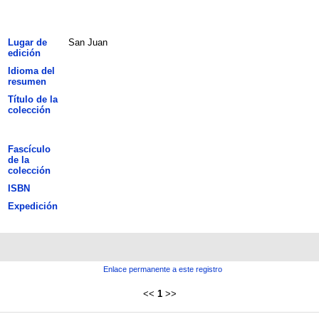
Lugar de
San Juan
edición
Idioma del
resumen
Título de la
colección
Fascículo
de la
colección
ISBN
Expedición
Enlace permanente a este registro
<<
1
>>