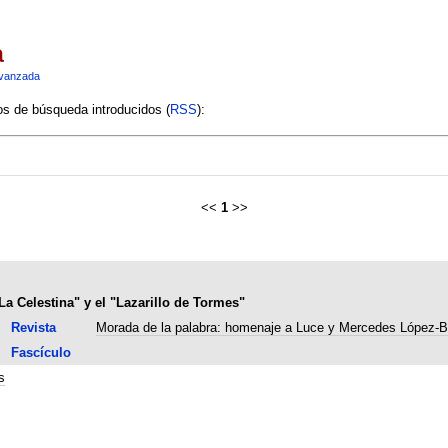
a
vanzada
ios de búsqueda introducidos (
RSS
):
<<
1
>>
a Celestina" y el "Lazarillo de Tormes"
Revista
Morada de la palabra: homenaje a Luce y Mercedes López-Ba
Fascículo
s