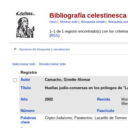
Bibliografía celestinesca
Inicio
|
Mostrar todo
|
Búsqueda simple
|
Búsqueda av
1–1 de 1 registro encontrado(s) con los criteri
(
RSS
):
Opciones de búsqueda y visualización
Seleccionar todo
Deseleccionar todo
Registro
Autor
Camacho, Ginette Alomar
Título
Huellas judío-conversas en los prólogos de "La
Año
2002
Revista
Mor
Mer
Número
Fascículo
Palabras
Cripto-Judaísmo
;
Paratextos
;
Lazarillo de Tormes
clave