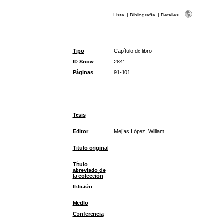
Lista
|
Bibliografía
|
Detalles
Tipo
Capítulo de libro
ID Snow
2841
Páginas
91-101
Tesis
Editor
Mejías López, William
Título original
Título
abreviado de
la colección
Edición
Medio
Conferencia