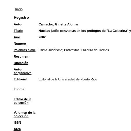
Inicio
Registro
Autor
Camacho, Ginette Alomar
Título
Huellas judío-conversas en los prólogos de "La Celestina" y
Año
2002
Número
Palabras clave
Cripto-Judaísmo
;
Paratextos
;
Lazarillo de Tormes
Resumen
Dirección
Autor
corporativo
Editorial
Editorial de la Universidad de Puerto Rico
Idioma
Editor de la
colección
Volumen de la
colección
ISSN
Área