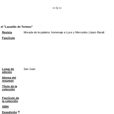
<<
1
>>
 el "Lazarillo de Tormes"
Revista
Morada de la palabra: homenaje a Luce y Mercedes López-Baralt
Fascículo
Lugar de
San Juan
edición
Idioma del
resumen
Título de la
colección
Fascículo de
la colección
ISBN
Expedición