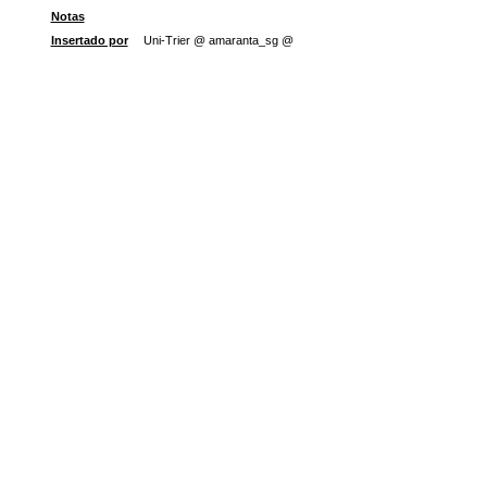
Notas
Insertado por
Uni-Trier @ amaranta_sg @