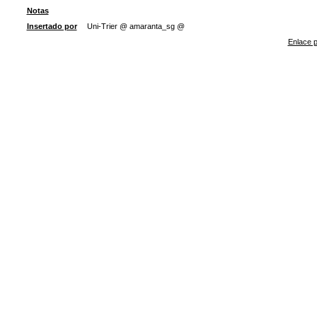
Notas
Insertado por
Uni-Trier @ amaranta_sg @
Enlace p