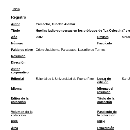
Inicio
Registro
Autor
Camacho, Ginette Alomar
Título
Huellas judío-conversas en los prólogos de "La Celestina" y e
Año
2002
Revista
Morad
Número
Fascículo
Palabras clave
Cripto-Judaísmo
;
Paratextos
;
Lazarillo de Tormes
Resumen
Dirección
Autor
corporativo
Editorial
Editorial de la Universidad de Puerto Rico
Lugar de
San 
edición
Idioma
Idioma del
resumen
Editor de la
Título de la
colección
colección
Volumen de la
Fascículo de
colección
la colección
ISSN
ISBN
Área
Expedición