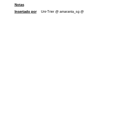
Notas
Insertado por
Uni-Trier @ amaranta_sg @