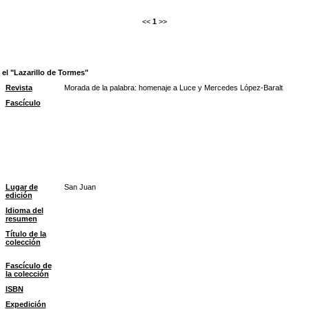
<<
1
>>
 el "Lazarillo de Tormes"
Revista
Morada de la palabra: homenaje a Luce y Mercedes López-Baralt
Fascículo
Lugar de
San Juan
edición
Idioma del
resumen
Título de la
colección
Fascículo de
la colección
ISBN
Expedición