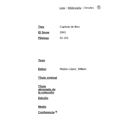
Lista
|
Bibliografía
|
Detalles
Tipo
Capítulo de libro
ID Snow
2841
Páginas
91-101
Tesis
Editor
Mejías López, William
Título original
Título
abreviado de
la colección
Edición
Medio
Conferencia