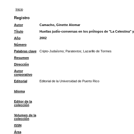
Inicio
Registro
Autor
Camacho, Ginette Alomar
Título
Huellas judío-conversas en los prólogos de "La Celestina" y
Año
2002
Número
Palabras clave
Cripto-Judaísmo
;
Paratextos
;
Lazarillo de Tormes
Resumen
Dirección
Autor
corporativo
Editorial
Editorial de la Universidad de Puerto Rico
Idioma
Editor de la
colección
Volumen de la
colección
ISSN
Área