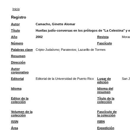
Inicio
Registro
Autor
Camacho, Ginette Alomar
Título
Huellas judío-conversas en los prólogos de "La Celestina" y e
Año
2002
Revista
Morad
Número
Fascículo
Palabras clave
Cripto-Judaísmo
;
Paratextos
;
Lazarillo de Tormes
Resumen
Dirección
Autor
corporativo
Editorial
Editorial de la Universidad de Puerto Rico
Lugar de
San 
edición
Idioma
Idioma del
resumen
Editor de la
Título de la
colección
colección
Volumen de la
Fascículo de
colección
la colección
ISSN
ISBN
Área
Expedición