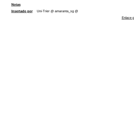
Notas
Insertado por
Uni-Trier @ amaranta_sg @
Enlace p