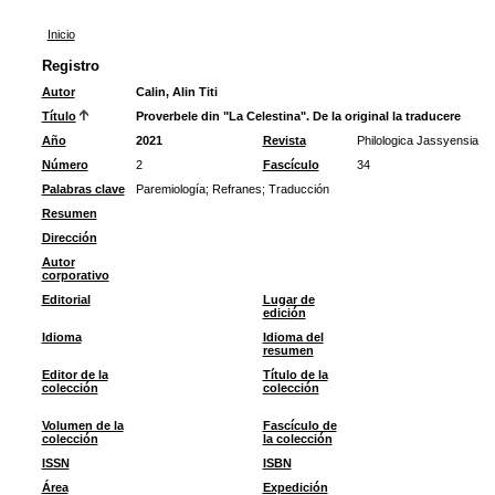
Inicio
Registro
Autor
Calin, Alin Titi
Título
Proverbele din "La Celestina". De la original la traducere
Año
2021
Revista
Philologica Jassyensia
Número
2
Fascículo
34
Palabras clave
Paremiología
;
Refranes
;
Traducción
Resumen
Dirección
Autor
corporativo
Editorial
Lugar de
edición
Idioma
Idioma del
resumen
Editor de la
Título de la
colección
colección
Volumen de la
Fascículo de
colección
la colección
ISSN
ISBN
Área
Expedición