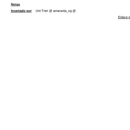
Notas
Insertado por
Uni-Trier @ amaranta_sg @
Enlace p