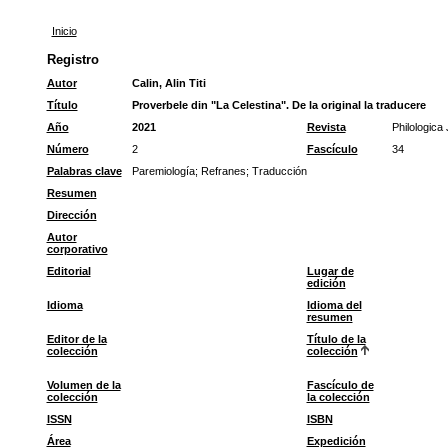
Inicio
Registro
Autor
Calin, Alin Titi
Título
Proverbele din "La Celestina". De la original la traducere
Año
2021
Revista
Philologica
Número
2
Fascículo
34
Palabras clave
Paremiología
;
Refranes
;
Traducción
Resumen
Dirección
Autor
corporativo
Editorial
Lugar de
edición
Idioma
Idioma del
resumen
Editor de la
Título de la
colección
colección
Volumen de la
Fascículo de
colección
la colección
ISSN
ISBN
Área
Expedición