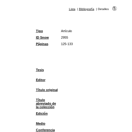
Lista
|
Bibliografía
|
Detalles
Tipo
Artículo
ID Snow
2955
Páginas
125-133
Tesis
Editor
Título original
Título
abreviado de
la colección
Edición
Medio
Conferencia