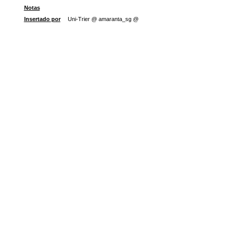
Notas
Insertado por
Uni-Trier @ amaranta_sg @