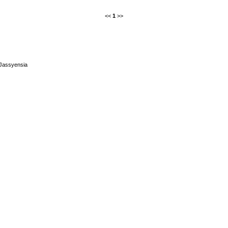
<<
1
>>
 Jassyensia