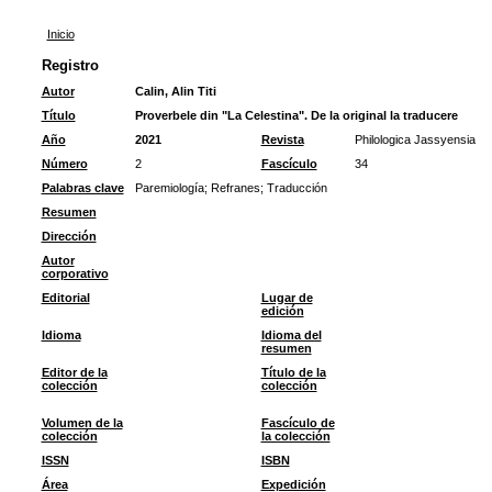
Inicio
Registro
Autor
Calin, Alin Titi
Título
Proverbele din "La Celestina". De la original la traducere
Año
2021
Revista
Philologica Jassyensia
Número
2
Fascículo
34
Palabras clave
Paremiología
;
Refranes
;
Traducción
Resumen
Dirección
Autor
corporativo
Editorial
Lugar de
edición
Idioma
Idioma del
resumen
Editor de la
Título de la
colección
colección
Volumen de la
Fascículo de
colección
la colección
ISSN
ISBN
Área
Expedición