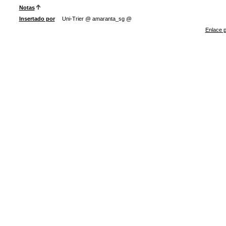
Notas
Insertado por
Uni-Trier @ amaranta_sg @
Enlace p