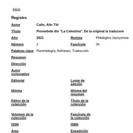
Inicio
Registro
Autor
Calin, Alin Titi
Título
Proverbele din "La Celestina". De la original la traducere
Año
2021
Revista
Philologica Jassyensia
Número
2
Fascículo
34
Palabras clave
Paremiología
;
Refranes
;
Traducción
Resumen
Dirección
Autor
corporativo
Editorial
Lugar de
edición
Idioma
Idioma del
resumen
Editor de la
Título de la
colección
colección
Volumen de la
Fascículo de
colección
la colección
ISSN
ISBN
Área
Expedición