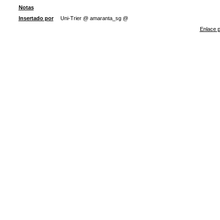
Notas
Insertado por
Uni-Trier @ amaranta_sg @
Enlace p