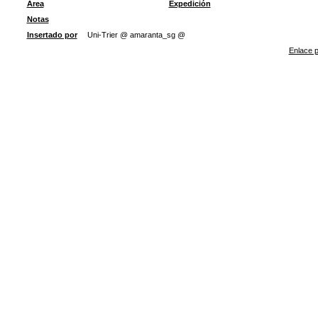
Área
Expedición
Notas
Insertado por
Uni-Trier @ amaranta_sg @
Enlace p