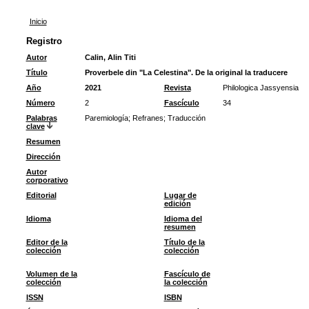
Inicio
Registro
Autor
Calin, Alin Titi
Título
Proverbele din "La Celestina". De la original la traducere
Año
2021
Revista
Philologica Jassyensia
Número
2
Fascículo
34
Palabras
Paremiología
;
Refranes
;
Traducción
clave
Resumen
Dirección
Autor
corporativo
Editorial
Lugar de
edición
Idioma
Idioma del
resumen
Editor de la
Título de la
colección
colección
Volumen de la
Fascículo de
colección
la colección
ISSN
ISBN