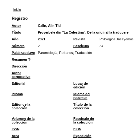
Inicio
Registro
Autor
Calin, Alin Titi
Título
Proverbele din "La Celestina". De la original la traducere
Año
2021
Revista
Philologica Jassyensia
Número
2
Fascículo
34
Palabras clave
Paremiología
;
Refranes
;
Traducción
Resumen
Dirección
Autor
corporativo
Editorial
Lugar de
edición
Idioma
Idioma del
resumen
Editor de la
Título de la
colección
colección
Volumen de la
Fascículo de
colección
la colección
ISSN
ISBN
Área
Expedición