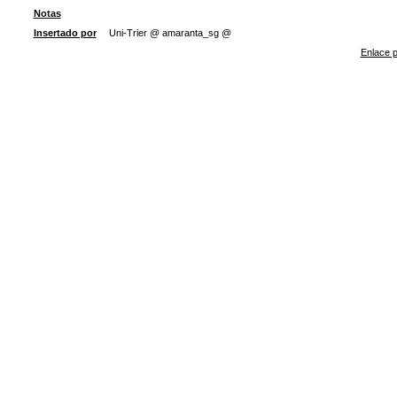
Notas
Insertado por
Uni-Trier @ amaranta_sg @
Enlace p