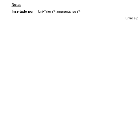
Notas
Insertado por
Uni-Trier @ amaranta_sg @
Enlace p