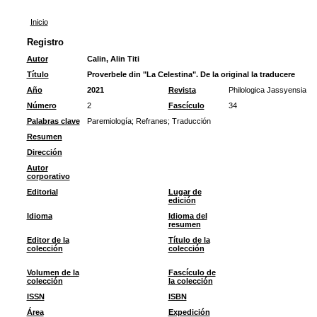
Inicio
Registro
Autor
Calin, Alin Titi
Título
Proverbele din "La Celestina". De la original la traducere
Año
2021
Revista
Philologica Jassyensia
Número
2
Fascículo
34
Palabras clave
Paremiología
;
Refranes
;
Traducción
Resumen
Dirección
Autor
corporativo
Editorial
Lugar de
edición
Idioma
Idioma del
resumen
Editor de la
Título de la
colección
colección
Volumen de la
Fascículo de
colección
la colección
ISSN
ISBN
Área
Expedición