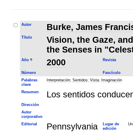
Autor
Burke, James Franci
Título
Vision, the Gaze, and
the Senses in "Celes
Año
2000
Revista
Número
Fascículo
Palabras
Interpretación
;
Sentidos
;
Vista
;
Imaginación
clave
Resumen
Los sentidos conducen 
Dirección
Autor
corporativo
Editorial
Pennsylvania
Lugar de
Un
edición