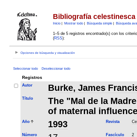
Bibliografía celestinesca
Inicio
|
Mostrar todo
|
Búsqueda simple
|
Búsqueda av
1–5 de 5 registros encontrado(s) con los criter
(
RSS
):
Opciones de búsqueda y visualización
Seleccionar todo
Deseleccionar todo
Registros
Autor
Burke, James Franci
Título
The "Mal de la Madre"
of maternal influence
Año
1993
Revista
Ce
Número
Fascículo
2