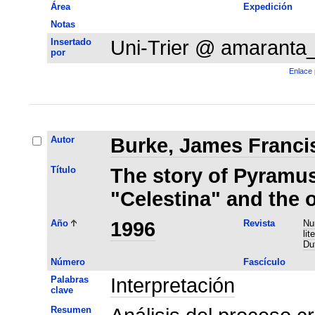
Área
Expedición
Notas
Insertado
Uni-Trier @ amaranta
por
Enlace 
Autor
Burke, James Franci
Título
The story of Pyramus
"Celestina" and the o
Año
1996
Revista
Nu
li
Du
Número
Fascículo
Palabras
Interpretación
clave
Resumen