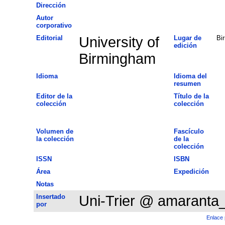
Dirección
Autor
corporativo
Editorial
University of
Lugar de
Bi
edición
Birmingham
Idioma
Idioma del
resumen
Editor de la
Título de la
colección
colección
Volumen de
Fascículo
la colección
de la
colección
ISSN
ISBN
Área
Expedición
Notas
Insertado
Uni-Trier @ amaranta
por
Enlace 