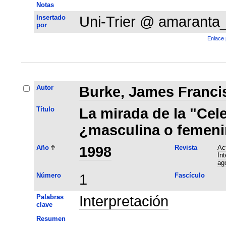
Notas
Insertado
Uni-Trier @ amaranta
por
Enlace 
Autor
Burke, James Franci
Título
La mirada de la "Cele
¿masculina o femen
Año
1998
Revista
Ac
In
ag
Número
1
Fascículo
Palabras
Interpretación
clave
Resumen