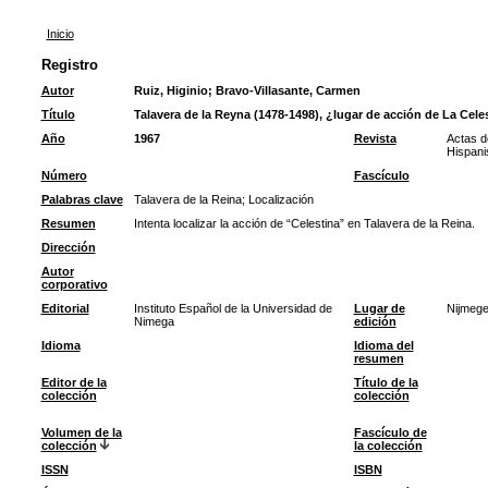
Inicio
Registro
Autor
Ruiz, Higinio
;
Bravo-Villasante, Carmen
Título
Talavera de la Reyna (1478-1498), ¿lugar de acción de La Cele
Año
1967
Revista
Actas d
Hispani
Número
Fascículo
Palabras clave
Talavera de la Reina
;
Localización
Resumen
Intenta localizar la acción de “Celestina” en Talavera de la Reina.
Dirección
Autor
corporativo
Editorial
Instituto Español de la Universidad de
Lugar de
Nijmeg
Nimega
edición
Idioma
Idioma del
resumen
Editor de la
Título de la
colección
colección
Volumen de la
Fascículo de
colección
la colección
ISSN
ISBN