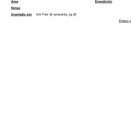
Área
Expedición
Notas
Insertado por
Uni-Trier @ amaranta_sg @
Enlace p