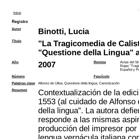
Inicio
Registro
Autor
Binotti, Lucia
Título
"La Tragicomedia de Calis
"Questione della Lingua" 
Año
2007
Revista
Actas del Si
Rojas' 'Trag
Español y Po
Número
Fascículo
Palabras clave
Alfonso de Ulloa
;
Questione della lingua
;
Canonización
Resumen
Contextualización de la edici
1553 (al cuidado de Alfonso 
della lingua”. La autora defi
responde a las mismas aspira
producción del impresor por
lengua vernácula italiana co