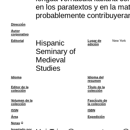
en los paratextos y en la ma
probablemente contribuyeran 
Dirección
Autor
corporativo
Editorial
Hispanic
Lugar de
New York
edición
Seminary of
Medieval
Studies
Idioma
Idioma del
resumen
Editor de la
Título de la
colección
colección
Volumen de la
Fascículo de
colección
la colección
ISSN
ISBN
Área
Expedición
Notas
Insertado por