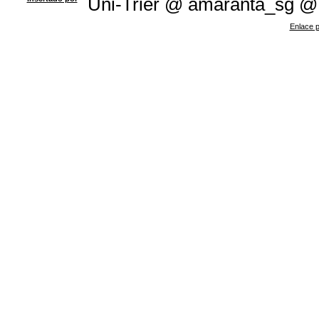
Uni-Trier @ amaranta_sg @
Enlace p