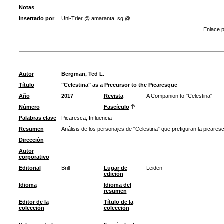
Notas
Insertado por
Uni-Trier @ amaranta_sg @
Enlace p
Autor
Bergman, Ted L.
Título
"Celestina" as a Precursor to the Picaresque
Año
2017
Revista
A Companion to "Celestina"
Número
Fascículo
Palabras clave
Picaresca
;
Influencia
Resumen
Análisis de los personajes de “Celestina” que prefiguran la picaresc
Dirección
Autor
corporativo
Editorial
Brill
Lugar de
Leiden
edición
Idioma
Idioma del
resumen
Editor de la
Título de la
colección
colección