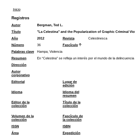
Inicio
Registros
Autor
Bergman, Ted L.
Título
"La Celestina" and the Popularization of Graphic Criminal Vio
Año
2012
Revista
Celestinesca
Número
36
Fascículo
Palabras clave
Hampa
;
Violencia
Resumen
En “Celestina” se refleja un interés por el mundo de la delincuencia 
Dirección
Autor
corporativo
Editorial
Lugar de
edición
Idioma
Idioma del
resumen
Editor de la
Título de la
colección
colección
Volumen de la
Fascículo de
colección
la colección
ISSN
ISBN
Área
Expedición