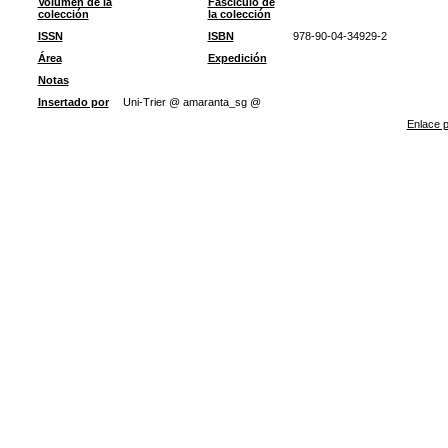
Volumen de la
Fascículo de
colección
la colección
ISSN
ISBN
978-90-04-34929-2
Área
Expedición
Notas
Insertado por
Uni-Trier @ amaranta_sg @
Enlace p