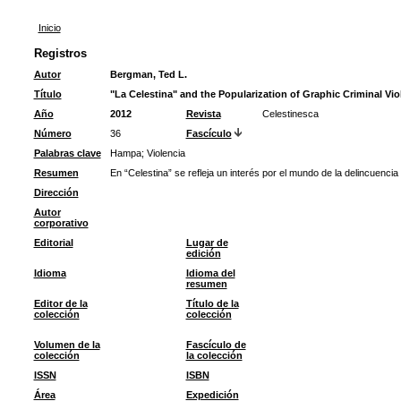
Inicio
Registros
Autor
Bergman, Ted L.
Título
"La Celestina" and the Popularization of Graphic Criminal Vio
Año
2012
Revista
Celestinesca
Número
36
Fascículo
Palabras clave
Hampa
;
Violencia
Resumen
En “Celestina” se refleja un interés por el mundo de la delincuencia 
Dirección
Autor
corporativo
Editorial
Lugar de
edición
Idioma
Idioma del
resumen
Editor de la
Título de la
colección
colección
Volumen de la
Fascículo de
colección
la colección
ISSN
ISBN
Área
Expedición