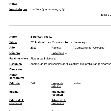
Notas
Insertado por
Uni-Trier @ amaranta_sg @
Enlace p
Autor
Bergman, Ted L.
Título
"Celestina" as a Precursor to the Picaresque
Año
2017
Revista
A Companion to "Celestina"
Número
Fascículo
Palabras clave
Picaresca
;
Influencia
Resumen
Análisis de los personajes de “Celestina” que prefiguran la picaresc
Dirección
Autor
corporativo
Editorial
Brill
Lugar de
Leiden
edición
Idioma
Idioma del
resumen
Editor de la
Título de la
colección
colección