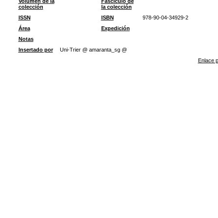
Volumen de la
Fascículo de
colección
la colección
ISSN
ISBN
978-90-04-34929-2
Área
Expedición
Notas
Insertado por
Uni-Trier @ amaranta_sg @
Enlace p