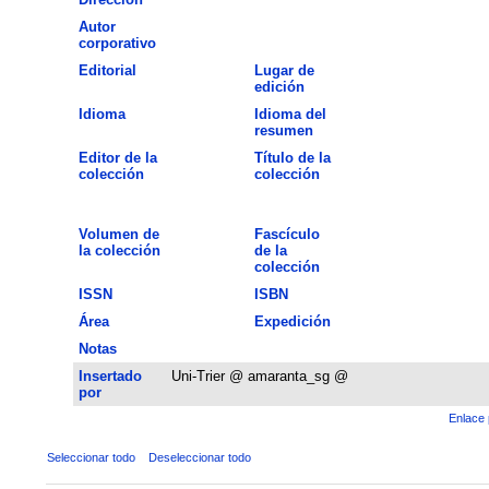
Autor
corporativo
Editorial
Lugar de
edición
Idioma
Idioma del
resumen
Editor de la
Título de la
colección
colección
Volumen de
Fascículo
la colección
de la
colección
ISSN
ISBN
Área
Expedición
Notas
Insertado
Uni-Trier @ amaranta_sg @
por
Enlace 
Seleccionar todo
Deseleccionar todo