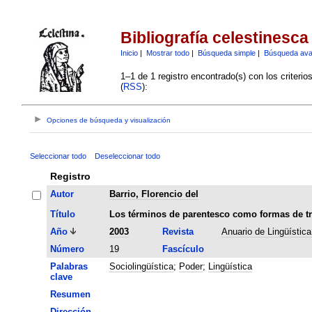
Bibliografía celestinesca
Inicio
|
Mostrar todo
|
Búsqueda simple
|
Búsqueda av
1–1 de 1 registro encontrado(s) con los criteri
(
RSS
):
Opciones de búsqueda y visualización
Seleccionar todo
Deseleccionar todo
Registro
Autor
Barrio, Florencio del
Título
Los términos de parentesco como formas de tr
Año
2003
Revista
Anuario de Lingüístic
Número
19
Fascículo
Palabras
Sociolingüística
;
Poder
;
Lingüística
clave
Resumen
Dirección