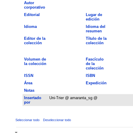
Autor
corporativo
Editorial
Lugar de
edición
Idioma
Idioma del
resumen
Editor de la
Título de la
colección
colección
Volumen de
Fascículo
la colección
de la
colección
ISSN
ISBN
Área
Expedición
Notas
Insertado
Uni-Trier @ amaranta_sg @
por
Seleccionar todo
Deseleccionar todo