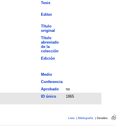
Tesis
Editor
Título
original
Título
abreviado
de la
colección
Edición
Medio
Conferencia
Aprobado
no
ID único
1865
Lista
|
Bibliografía
|
Detalles