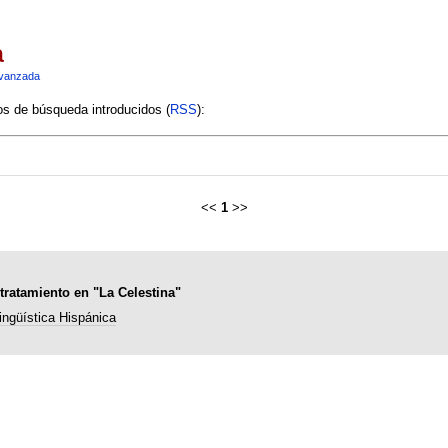
a
vanzada
ios de búsqueda introducidos (
RSS
):
<<
1
>>
ratamiento en "La Celestina"
ingüística Hispánica