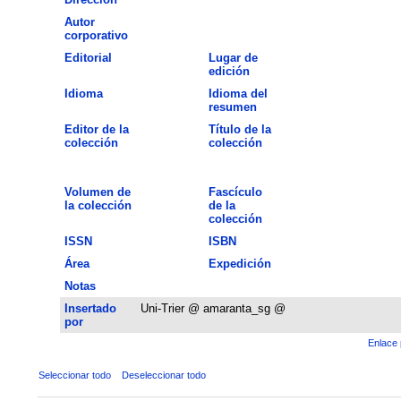
Autor
corporativo
Editorial
Lugar de
edición
Idioma
Idioma del
resumen
Editor de la
Título de la
colección
colección
Volumen de
Fascículo
la colección
de la
colección
ISSN
ISBN
Área
Expedición
Notas
Insertado
Uni-Trier @ amaranta_sg @
por
Enlace 
Seleccionar todo
Deseleccionar todo