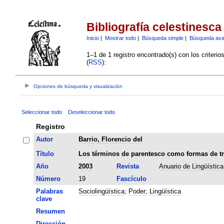
Bibliografía celestinesca
Inicio
|
Mostrar todo
|
Búsqueda simple
|
Búsqueda av
1–1 de 1 registro encontrado(s) con los criteri
(
RSS
):
Opciones de búsqueda y visualización
Seleccionar todo
Deseleccionar todo
Registro
Autor
Barrio, Florencio del
Título
Los términos de parentesco como formas de tr
Año
2003
Revista
Anuario de Lingüístic
Número
19
Fascículo
Palabras
Sociolingüística
;
Poder
;
Lingüística
clave
Resumen
Dirección