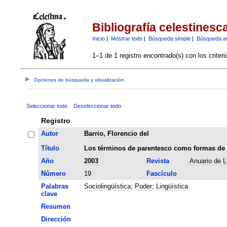
Bibliografía celestinesc
Inicio
|
Mostrar todo
|
Búsqueda simple
|
Búsqueda a
1–1 de 1 registro encontrado(s) con los criter
Opciones de búsqueda y visualización
Seleccionar todo
Deseleccionar todo
Registro
Autor
Barrio, Florencio del
Título
Los términos de parentesco como formas de t
Año
2003
Revista
Anuario de L
Número
19
Fascículo
Palabras
Sociolingüística
;
Poder
;
Lingüística
clave
Resumen
Dirección