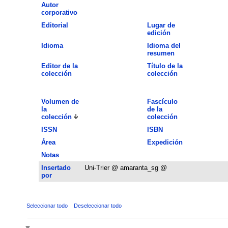
Autor
corporativo
Editorial
Lugar de
edición
Idioma
Idioma del
resumen
Editor de la
Título de la
colección
colección
Volumen de
Fascículo
la
de la
colección
colección
ISSN
ISBN
Área
Expedición
Notas
Insertado
Uni-Trier @ amaranta_sg @
por
Seleccionar todo
Deseleccionar todo