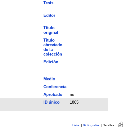
Tesis
Editor
Título
original
Título
abreviado
de la
colección
Edición
Medio
Conferencia
Aprobado
no
ID único
1865
Lista
|
Bibliografía
|
Detalles