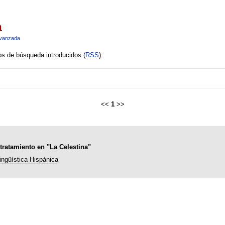
a
vanzada
ios de búsqueda introducidos (
RSS
):
<<
1
>>
ratamiento en "La Celestina"
ingüística Hispánica