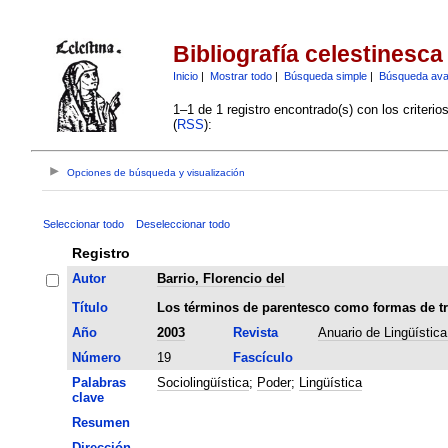
Bibliografía celestinesca
Inicio
|
Mostrar todo
|
Búsqueda simple
|
Búsqueda av
1–1 de 1 registro encontrado(s) con los criteri
(
RSS
):
Opciones de búsqueda y visualización
Seleccionar todo
Deseleccionar todo
Registro
Autor
Barrio, Florencio del
Título
Los términos de parentesco como formas de tr
Año
2003
Revista
Anuario de Lingüístic
Número
19
Fascículo
Palabras
Sociolingüística
;
Poder
;
Lingüística
clave
Resumen
Dirección