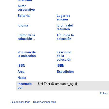
Autor
corporativo
Editorial
Lugar de
edición
Idioma
Idioma del
resumen
Editor de la
Título de la
colección
colección
Volumen de
Fascículo
la colección
de la
colección
ISSN
ISBN
Área
Expedición
Notas
Insertado
Uni-Trier @ amaranta_sg @
por
Enlace 
Seleccionar todo
Deseleccionar todo