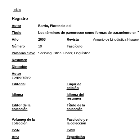
Inicio
Registro
Autor
Barrio, Florencio del
Título
Los términos de parentesco como formas de tratamiento en "
Año
2003
Revista
Anuario de Lingüística Hispáni
Número
19
Fascículo
Palabras clave
Sociolingüística
;
Poder
;
Lingüística
Resumen
Dirección
Autor
corporativo
Editorial
Lugar de
edición
Idioma
Idioma del
resumen
Editor de la
Título de la
colección
colección
Volumen de la
Fascículo de
colección
la colección
ISSN
ISBN
Área
Expedición