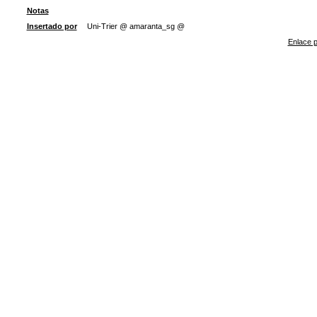
Notas
Insertado por
Uni-Trier @ amaranta_sg @
Enlace p