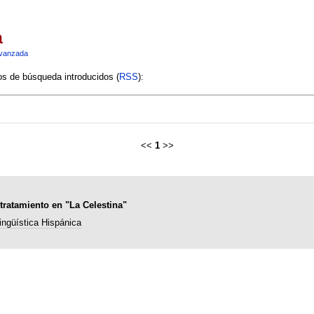
a
vanzada
ios de búsqueda introducidos (
RSS
):
<<
1
>>
ratamiento en "La Celestina"
ingüística Hispánica