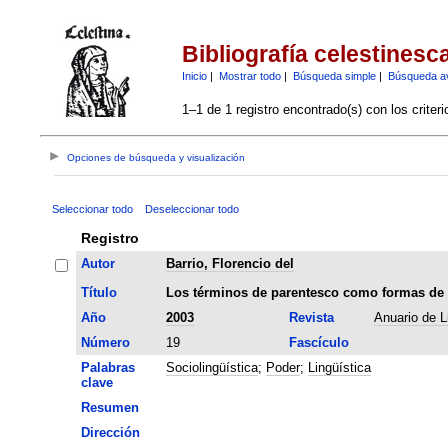
Bibliografía celestinesc
Inicio
|
Mostrar todo
|
Búsqueda simple
|
Búsqueda a
1–1 de 1 registro encontrado(s) con los criter
Opciones de búsqueda y visualización
Seleccionar todo
Deseleccionar todo
Registro
Autor
Barrio, Florencio del
Título
Los términos de parentesco como formas de t
Año
2003
Revista
Anuario de L
Número
19
Fascículo
Palabras
Sociolingüística
;
Poder
;
Lingüística
clave
Resumen
Dirección