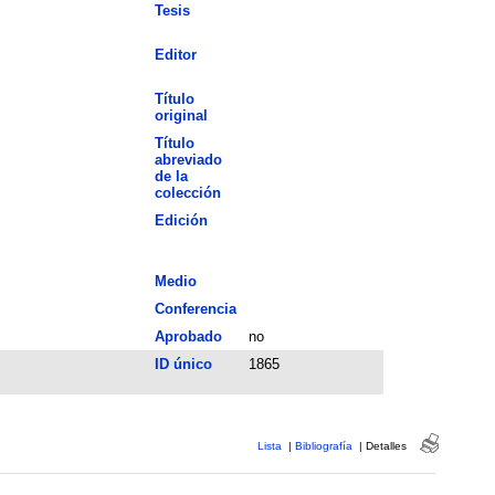
Tesis
Editor
Título
original
Título
abreviado
de la
colección
Edición
Medio
Conferencia
Aprobado
no
ID único
1865
Lista
|
Bibliografía
|
Detalles