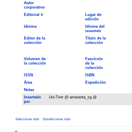
Autor
corporativo
Editorial
Lugar de
edición
Idioma
Idioma del
resumen
Editor de la
Título de la
colección
colección
Volumen de
Fascículo
la colección
de la
colección
ISSN
ISBN
Área
Expedición
Notas
Insertado
Uni-Trier @ amaranta_sg @
por
Seleccionar todo
Deseleccionar todo