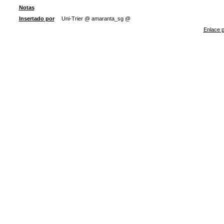
Notas
Insertado por
Uni-Trier @ amaranta_sg @
Enlace p