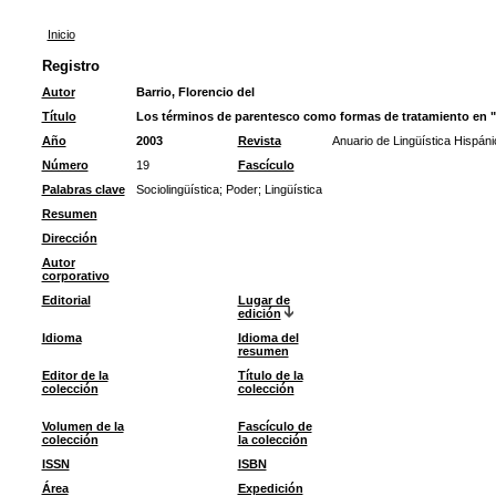
Inicio
Registro
Autor
Barrio, Florencio del
Título
Los términos de parentesco como formas de tratamiento en "
Año
2003
Revista
Anuario de Lingüística Hispáni
Número
19
Fascículo
Palabras clave
Sociolingüística
;
Poder
;
Lingüística
Resumen
Dirección
Autor
corporativo
Editorial
Lugar de
edición
Idioma
Idioma del
resumen
Editor de la
Título de la
colección
colección
Volumen de la
Fascículo de
colección
la colección
ISSN
ISBN
Área
Expedición