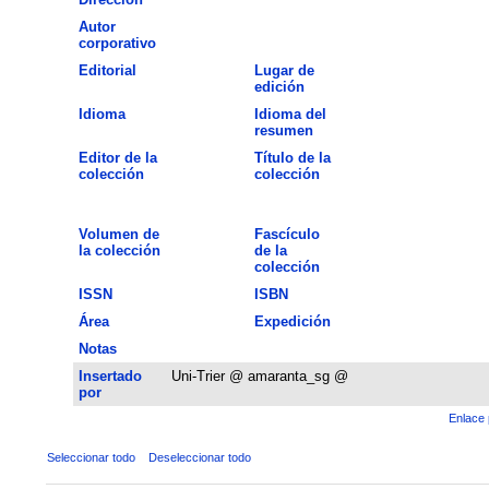
Autor
corporativo
Editorial
Lugar de
edición
Idioma
Idioma del
resumen
Editor de la
Título de la
colección
colección
Volumen de
Fascículo
la colección
de la
colección
ISSN
ISBN
Área
Expedición
Notas
Insertado
Uni-Trier @ amaranta_sg @
por
Enlace 
Seleccionar todo
Deseleccionar todo