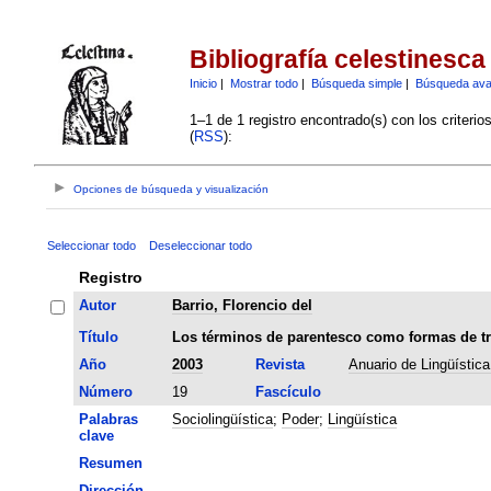
Bibliografía celestinesca
Inicio
|
Mostrar todo
|
Búsqueda simple
|
Búsqueda av
1–1 de 1 registro encontrado(s) con los criteri
(
RSS
):
Opciones de búsqueda y visualización
Seleccionar todo
Deseleccionar todo
Registro
Autor
Barrio, Florencio del
Título
Los términos de parentesco como formas de tr
Año
2003
Revista
Anuario de Lingüístic
Número
19
Fascículo
Palabras
Sociolingüística
;
Poder
;
Lingüística
clave
Resumen
Dirección