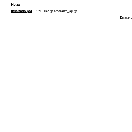
Notas
Insertado por
Uni-Trier @ amaranta_sg @
Enlace p