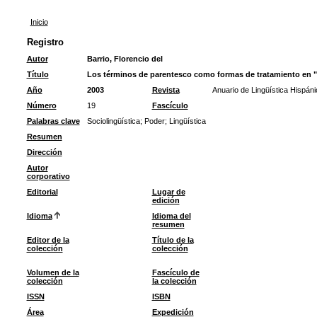
Inicio
Registro
Autor
Barrio, Florencio del
Título
Los términos de parentesco como formas de tratamiento en "
Año
2003
Revista
Anuario de Lingüística Hispáni
Número
19
Fascículo
Palabras clave
Sociolingüística
;
Poder
;
Lingüística
Resumen
Dirección
Autor
corporativo
Editorial
Lugar de
edición
Idioma
Idioma del
resumen
Editor de la
Título de la
colección
colección
Volumen de la
Fascículo de
colección
la colección
ISSN
ISBN
Área
Expedición