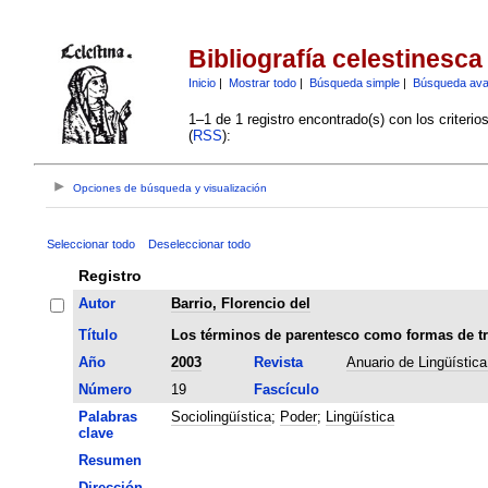
Bibliografía celestinesca
Inicio
|
Mostrar todo
|
Búsqueda simple
|
Búsqueda av
1–1 de 1 registro encontrado(s) con los criteri
(
RSS
):
Opciones de búsqueda y visualización
Seleccionar todo
Deseleccionar todo
Registro
Autor
Barrio, Florencio del
Título
Los términos de parentesco como formas de tr
Año
2003
Revista
Anuario de Lingüístic
Número
19
Fascículo
Palabras
Sociolingüística
;
Poder
;
Lingüística
clave
Resumen
Dirección