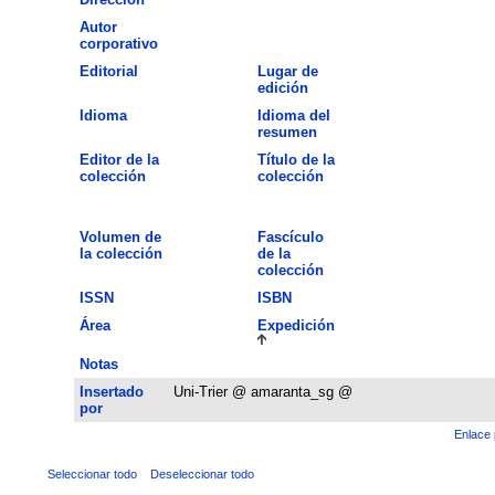
Autor
corporativo
Editorial
Lugar de
edición
Idioma
Idioma del
resumen
Editor de la
Título de la
colección
colección
Volumen de
Fascículo
la colección
de la
colección
ISSN
ISBN
Área
Expedición
Notas
Insertado
Uni-Trier @ amaranta_sg @
por
Enlace 
Seleccionar todo
Deseleccionar todo