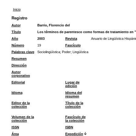
Inicio
Registro
Autor
Barrio, Florencio del
Título
Los términos de parentesco como formas de tratamiento en "
Año
2003
Revista
Anuario de Lingüística Hispáni
Número
19
Fascículo
Palabras clave
Sociolingüística
;
Poder
;
Lingüística
Resumen
Dirección
Autor
corporativo
Editorial
Lugar de
edición
Idioma
Idioma del
resumen
Editor de la
Título de la
colección
colección
Volumen de la
Fascículo de
colección
la colección
ISSN
ISBN
Área
Expedición