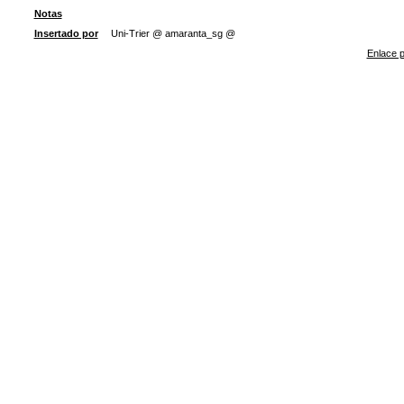
Notas
Insertado por
Uni-Trier @ amaranta_sg @
Enlace p