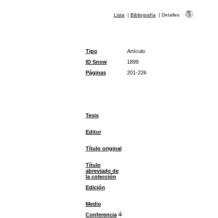
Lista
|
Bibliografía
|
Detalles
Tipo
Artículo
ID Snow
1899
Páginas
201-226
Tesis
Editor
Título original
Título
abreviado de
la colección
Edición
Medio
Conferencia