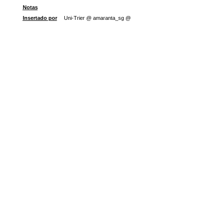
Notas
Insertado por
Uni-Trier @ amaranta_sg @