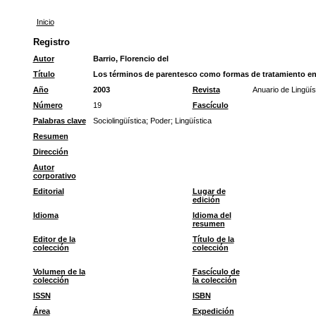
Inicio
Registro
Autor
Barrio, Florencio del
Título
Los términos de parentesco como formas de tratamiento en
Año
2003
Revista
Anuario de Lingüís
Número
19
Fascículo
Palabras clave
Sociolingüística
;
Poder
;
Lingüística
Resumen
Dirección
Autor
corporativo
Editorial
Lugar de
edición
Idioma
Idioma del
resumen
Editor de la
Título de la
colección
colección
Volumen de la
Fascículo de
colección
la colección
ISSN
ISBN
Área
Expedición