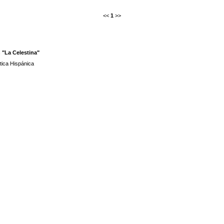
<<
1
>>
 "La Celestina"
tica Hispánica