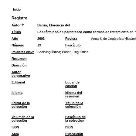
Inicio
Registro
Autor
Barrio, Florencio del
Título
Los términos de parentesco como formas de tratamiento en "
Año
2003
Revista
Anuario de Lingüística Hispáni
Número
19
Fascículo
Palabras clave
Sociolingüística
;
Poder
;
Lingüística
Resumen
Dirección
Autor
corporativo
Editorial
Lugar de
edición
Idioma
Idioma del
resumen
Editor de la
Título de la
colección
colección
Volumen de la
Fascículo de
colección
la colección
ISSN
ISBN
Área
Expedición