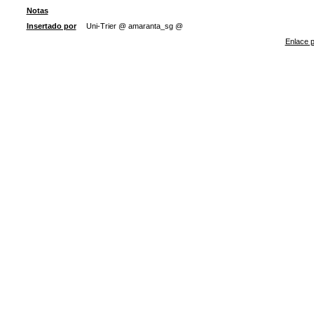
Notas
Insertado por
Uni-Trier @ amaranta_sg @
Enlace p