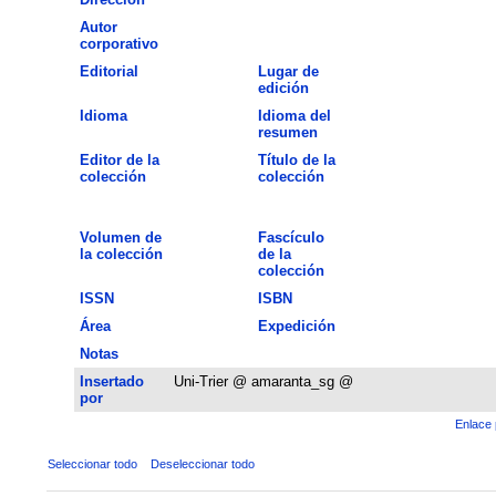
Autor
corporativo
Editorial
Lugar de
edición
Idioma
Idioma del
resumen
Editor de la
Título de la
colección
colección
Volumen de
Fascículo
la colección
de la
colección
ISSN
ISBN
Área
Expedición
Notas
Insertado
Uni-Trier @ amaranta_sg @
por
Enlace 
Seleccionar todo
Deseleccionar todo