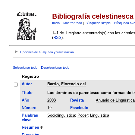
Bibliografía celestinesca
Inicio
|
Mostrar todo
|
Búsqueda simple
|
Búsqueda av
1–1 de 1 registro encontrado(s) con los criteri
(
RSS
):
Opciones de búsqueda y visualización
Seleccionar todo
Deseleccionar todo
Registro
Autor
Barrio, Florencio del
Título
Los términos de parentesco como formas de tr
Año
2003
Revista
Anuario de Lingüístic
Número
19
Fascículo
Palabras
Sociolingüística
;
Poder
;
Lingüística
clave
Resumen
Dirección