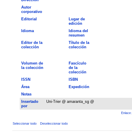
Autor
corporativo
Editorial
Lugar de
edición
Idioma
Idioma del
resumen
Editor de la
Título de la
colección
colección
Volumen de
Fascículo
la colección
de la
colección
ISSN
ISBN
Área
Expedición
Notas
Insertado
Uni-Trier @ amaranta_sg @
por
Enlace 
Seleccionar todo
Deseleccionar todo