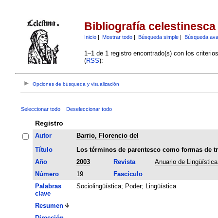
Bibliografía celestinesca
Inicio
|
Mostrar todo
|
Búsqueda simple
|
Búsqueda av
1–1 de 1 registro encontrado(s) con los criteri
(
RSS
):
Opciones de búsqueda y visualización
Seleccionar todo
Deseleccionar todo
Registro
Autor
Barrio, Florencio del
Título
Los términos de parentesco como formas de tr
Año
2003
Revista
Anuario de Lingüístic
Número
19
Fascículo
Palabras
Sociolingüística
;
Poder
;
Lingüística
clave
Resumen
Dirección