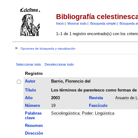
Bibliografía celestinesc
Inicio
|
Mostrar todo
|
Búsqueda simple
|
Búsqueda a
1–1 de 1 registro encontrado(s) con los criter
Opciones de búsqueda y visualización
Seleccionar todo
Deseleccionar todo
Registro
Autor
Barrio, Florencio del
Título
Los términos de parentesco como formas de t
Año
2003
Revista
Anuario de L
Número
19
Fascículo
Palabras
Sociolingüística
;
Poder
;
Lingüística
clave
Resumen
Dirección