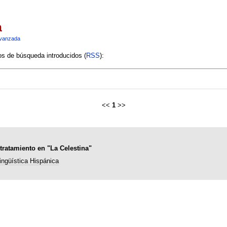
a
vanzada
ios de búsqueda introducidos (
RSS
):
<<
1
>>
ratamiento en "La Celestina"
ingüística Hispánica