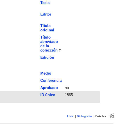
Tesis
Editor
Título
original
Título
abreviado
de la
colección
Edición
Medio
Conferencia
Aprobado
no
ID único
1865
Lista
|
Bibliografía
|
Detalles