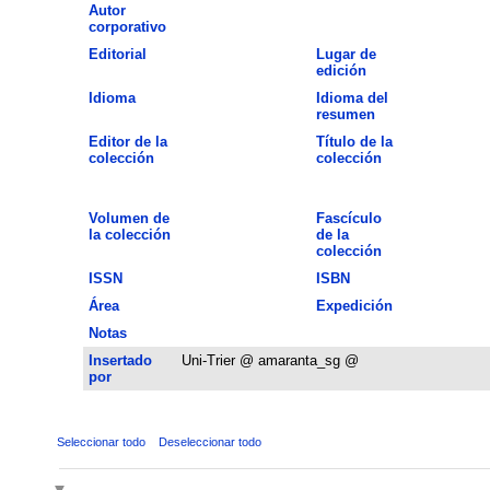
Autor
corporativo
Editorial
Lugar de
edición
Idioma
Idioma del
resumen
Editor de la
Título de la
colección
colección
Volumen de
Fascículo
la colección
de la
colección
ISSN
ISBN
Área
Expedición
Notas
Insertado
Uni-Trier @ amaranta_sg @
por
Seleccionar todo
Deseleccionar todo