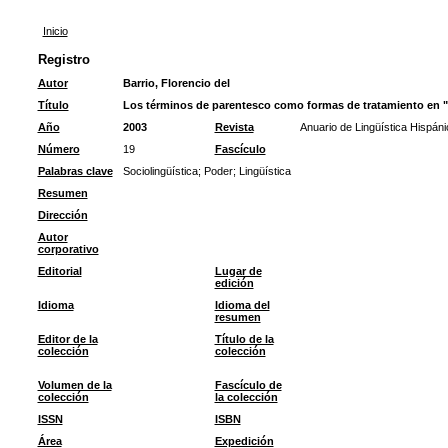
Inicio
Registro
Autor
Barrio, Florencio del
Título
Los términos de parentesco como formas de tratamiento en "
Año
2003
Revista
Anuario de Lingüística Hispáni
Número
19
Fascículo
Palabras clave
Sociolingüística
;
Poder
;
Lingüística
Resumen
Dirección
Autor
corporativo
Editorial
Lugar de
edición
Idioma
Idioma del
resumen
Editor de la
Título de la
colección
colección
Volumen de la
Fascículo de
colección
la colección
ISSN
ISBN
Área
Expedición