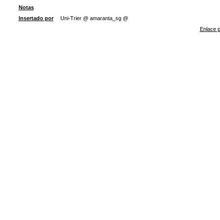
Notas
Insertado por
Uni-Trier @ amaranta_sg @
Enlace p