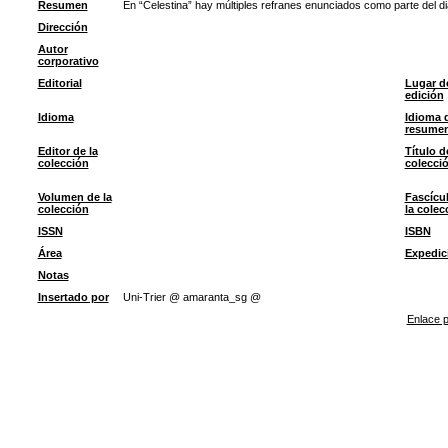
Resumen
En “Celestina” hay múltiples refranes enunciados como parte del d
Dirección
Autor
corporativo
Editorial
Lugar d
edición
Idioma
Idioma 
resume
Editor de la
Título d
colección
colecci
Volumen de la
Fascícu
colección
la colec
ISSN
ISBN
Área
Expedic
Notas
Insertado por
Uni-Trier @ amaranta_sg @
Enlace p