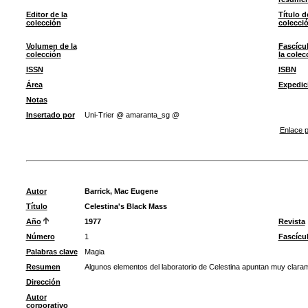
Editor de la
Título d
colección
colecci
Volumen de la
Fascícu
colección
la colec
ISSN
ISBN
Área
Expedic
Notas
Insertado por
Uni-Trier @ amaranta_sg @
Enlace p
Autor
Barrick, Mac Eugene
Título
Celestina's Black Mass
Año
1977
Revista
Número
1
Fascícu
Palabras clave
Magia
Resumen
Algunos elementos del laboratorio de Celestina apuntan muy claram
Dirección
Autor
corporativo