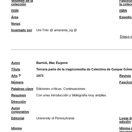
Volumen de la
Fascícu
colección
la colec
ISSN
ISBN
Área
Expedic
Notas
Insertado por
Uni-Trier @ amaranta_sg @
Enlace p
Autor
Barrick, Mac Eugene
Título
Tercera parte de la tragicomedia de Celestina de Gaspar Góm
Año
1973
Revista
Número
Fascícu
Palabras clave
Ediciones críticas
;
Continuaciones
Resumen
Con unas introducción y bibliografía muy amplias.
Dirección
Autor
corporativo
Editorial
University of Pennsylvania
Lugar d
edición
Idioma
Idioma 
resume