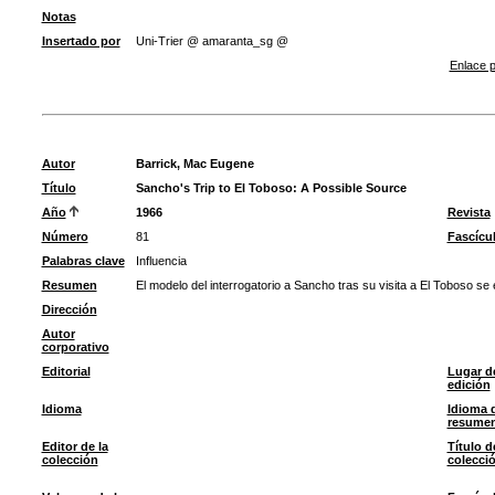
Notas
Insertado por
Uni-Trier @ amaranta_sg @
Enlace p
Autor
Barrick, Mac Eugene
Título
Sancho's Trip to El Toboso: A Possible Source
Año
1966
Revista
Número
81
Fascícu
Palabras clave
Influencia
Resumen
El modelo del interrogatorio a Sancho tras su visita a El Toboso se
Dirección
Autor
corporativo
Editorial
Lugar d
edición
Idioma
Idioma 
resume
Editor de la
Título d
colección
colecci