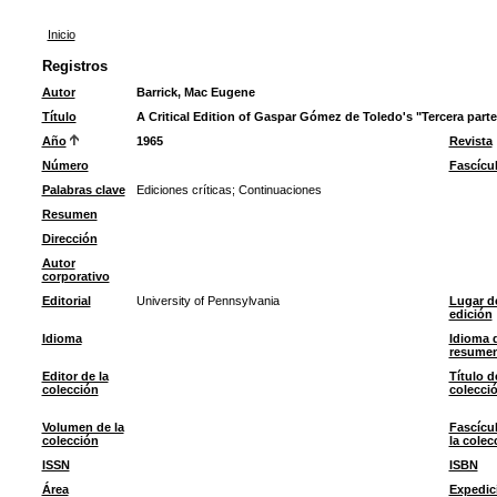
Inicio
Registros
Autor
Barrick, Mac Eugene
Título
A Critical Edition of Gaspar Gómez de Toledo's "Tercera parte
Año
1965
Revista
Número
Fascícu
Palabras clave
Ediciones críticas
;
Continuaciones
Resumen
Dirección
Autor
corporativo
Editorial
University of Pennsylvania
Lugar d
edición
Idioma
Idioma 
resume
Editor de la
Título d
colección
colecci
Volumen de la
Fascícu
colección
la colec
ISSN
ISBN
Área
Expedic