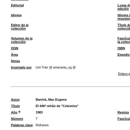
Editorial
Lugar d
edición
Idioma
Idioma 
resume
Editor de la
Título d
colección
colecci
Volumen de la
Fascícu
colección
la colec
ISSN
ISBN
Área
Expedic
Notas
Insertado por
Uni-Trier @ amaranta_sg @
Enlace p
Autor
Barrick, Mac Eugene
Título
El 446º refrán de "Celestina"
Año
1983
Revista
Número
7
Fascícu
Palabras clave
Refranes