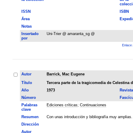
colecc
ISSN
ISBN
Área
Expedi
Notas
Insertado
Uni-Trier @ amaranta_sg @
por
Enlace 
Autor
Barrick, Mac Eugene
Título
Tercera parte de la tragicomedia de Celestina
Año
1973
Revista
Número
Fascíc
Palabras
Ediciones críticas
;
Continuaciones
clave
Resumen
Con unas introducción y bibliografía muy amplias.
Dirección
Autor