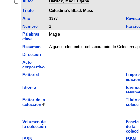
Autor
Barrick, Mac Eugene
Título
Celestina's Black Mass
Año
1977
Revista
Número
1
Fascíc
Palabras
Magia
clave
Resumen
Algunos elementos del laboratorio de Celestina a
Dirección
Autor
corporativo
Editorial
Lugar 
edició
Idioma
Idioma
resum
Editor de la
Título 
colección
colecc
Volumen de
Fascíc
la colección
de la
colecc
ISSN
ISBN