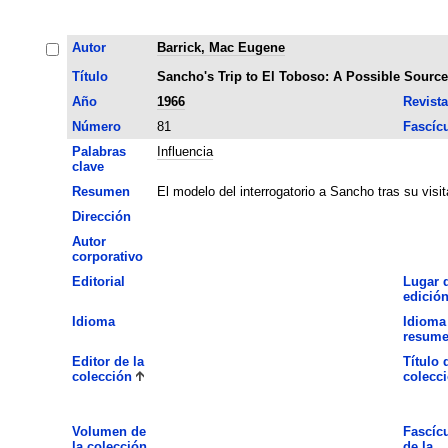
Autor
Barrick, Mac Eugene
Título
Sancho's Trip to El Toboso: A Possible Source
Año
1966
Revista
Número
81
Fascíc
Palabras
Influencia
clave
Resumen
El modelo del interrogatorio a Sancho tras su visi
Dirección
Autor
corporativo
Editorial
Lugar 
edició
Idioma
Idioma
resum
Editor de la
Título 
colección
colecc
Volumen de
Fascíc
la colección
de la