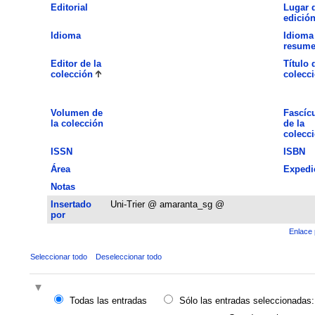
Editorial
Lugar 
edició
Idioma
Idioma
resum
Editor de la
Título 
colección
colecc
Volumen de
Fascíc
la colección
de la
colecc
ISSN
ISBN
Área
Expedi
Notas
Insertado
Uni-Trier @ amaranta_sg @
por
Enlace 
Seleccionar todo
Deseleccionar todo
Todas las entradas
Sólo las entradas seleccionadas: