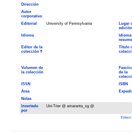
Dirección
Autor
corporativo
Editorial
University of Pennsylvania
Lugar 
edició
Idioma
Idioma
resum
Editor de la
Título 
colección
colecc
Volumen de
Fascíc
la colección
de la
colecc
ISSN
ISBN
Área
Expedi
Notas
Insertado
Uni-Trier @ amaranta_sg @
por
Enlace 