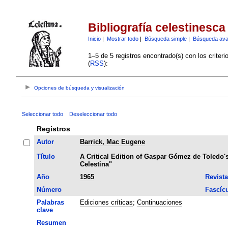
Bibliografía celestinesca
Inicio
|
Mostrar todo
|
Búsqueda simple
|
Búsqueda av
1–5 de 5 registros encontrado(s) con los criter
(
RSS
):
Opciones de búsqueda y visualización
Seleccionar todo
Deseleccionar todo
Registros
Autor
Barrick, Mac Eugene
Título
A Critical Edition of Gaspar Gómez de Toledo's
Celestina"
Año
1965
Revista
Número
Fascíc
Palabras
Ediciones críticas
;
Continuaciones
clave
Resumen