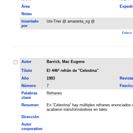
Área
Expedi
Notas
Insertado
Uni-Trier @ amaranta_sg @
por
Enlace 
Autor
Barrick, Mac Eugene
Título
El 446º refrán de "Celestina"
Año
1983
Revista
Número
7
Fascíc
Palabras
Refranes
clave
Resumen
En “Celestina” hay múltiples refranes enunciados 
acabaron transformándose en tales.
Dirección
Autor
corporativo