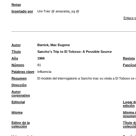
Notas
Insertado por
Uni-Trier @ amaranta_sg @
Enlace p
Autor
Barrick, Mac Eugene
Título
Sancho's Trip to El Toboso: A Possible Source
Año
1966
Revista
Número
81
Fascícu
Palabras clave
Influencia
Resumen
El modelo del interrogatorio a Sancho tras su visita a El Toboso se
Dirección
Autor
corporativo
Editorial
Lugar d
edición
Idioma
Idioma 
resume
Editor de la
Título d
colección
colecci