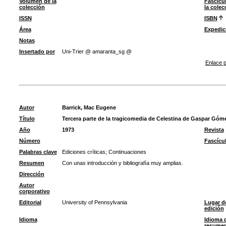
Volumen de la
Fascícu
colección
la colec
ISSN
ISBN
Área
Expedic
Notas
Insertado por
Uni-Trier @ amaranta_sg @
Enlace p
Autor
Barrick, Mac Eugene
Título
Tercera parte de la tragicomedia de Celestina de Gaspar Góm
Año
1973
Revista
Número
Fascícu
Palabras clave
Ediciones críticas
;
Continuaciones
Resumen
Con unas introducción y bibliografía muy amplias.
Dirección
Autor
corporativo
Editorial
University of Pennsylvania
Lugar d
edición
Idioma
Idioma 
resume