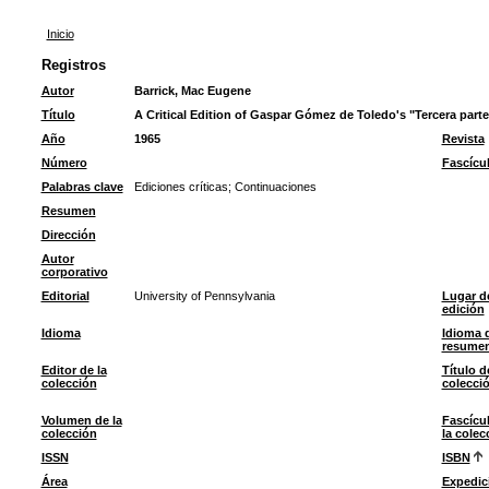
Inicio
Registros
Autor
Barrick, Mac Eugene
Título
A Critical Edition of Gaspar Gómez de Toledo's "Tercera parte
Año
1965
Revista
Número
Fascícu
Palabras clave
Ediciones críticas
;
Continuaciones
Resumen
Dirección
Autor
corporativo
Editorial
University of Pennsylvania
Lugar d
edición
Idioma
Idioma 
resume
Editor de la
Título d
colección
colecci
Volumen de la
Fascícu
colección
la colec
ISSN
ISBN
Área
Expedic