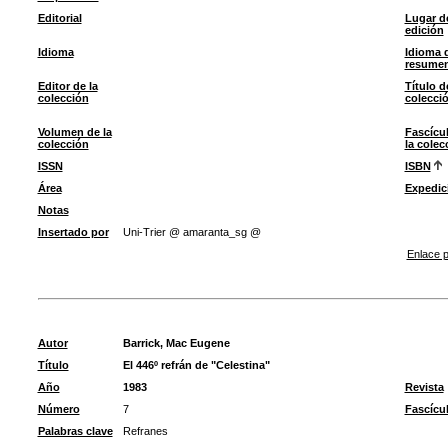
Editorial
Lugar d
edición
Idioma
Idioma 
resume
Editor de la
Título d
colección
colecci
Volumen de la
Fascícu
colección
la colec
ISSN
ISBN
Área
Expedic
Notas
Insertado por
Uni-Trier @ amaranta_sg @
Enlace p
Autor
Barrick, Mac Eugene
Título
El 446º refrán de "Celestina"
Año
1983
Revista
Número
7
Fascícu
Palabras clave
Refranes