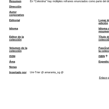
Resumen
En “Celestina” hay múltiples refranes enunciados como parte del d
Dirección
Autor
corporativo
Editorial
Lugar d
edición
Idioma
Idioma 
resume
Editor de la
Título d
colección
colecci
Volumen de la
Fascícu
colección
la colec
ISSN
ISBN
Área
Expedic
Notas
Insertado por
Uni-Trier @ amaranta_sg @
Enlace p