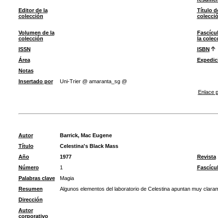
Editor de la
Título d
colección
colecci
Volumen de la
Fascícu
colección
la colec
ISSN
ISBN
Área
Expedic
Notas
Insertado por
Uni-Trier @ amaranta_sg @
Enlace p
Autor
Barrick, Mac Eugene
Título
Celestina's Black Mass
Año
1977
Revista
Número
1
Fascícu
Palabras clave
Magia
Resumen
Algunos elementos del laboratorio de Celestina apuntan muy claram
Dirección
Autor
corporativo