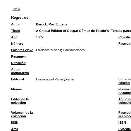
Inicio
Registros
Autor
Barrick, Mac Eugene
Título
A Critical Edition of Gaspar Gómez de Toledo's "Tercera parte
Año
1965
Revista
Número
Fascícu
Palabras clave
Ediciones críticas
;
Continuaciones
Resumen
Dirección
Autor
corporativo
Editorial
University of Pennsylvania
Lugar d
edición
Idioma
Idioma 
resume
Editor de la
Título d
colección
colecci
Volumen de la
Fascícu
colección
la colec
ISSN
ISBN
Área
Expedic