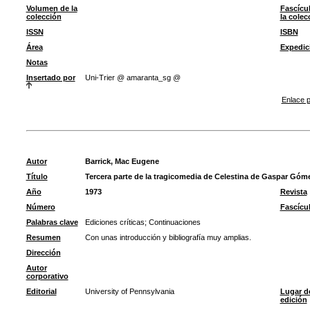
Volumen de la
Fascícu
colección
la colec
ISSN
ISBN
Área
Expedic
Notas
Insertado por
Uni-Trier @ amaranta_sg @
Enlace p
Autor
Barrick, Mac Eugene
Título
Tercera parte de la tragicomedia de Celestina de Gaspar Góm
Año
1973
Revista
Número
Fascícu
Palabras clave
Ediciones críticas
;
Continuaciones
Resumen
Con unas introducción y bibliografía muy amplias.
Dirección
Autor
corporativo
Editorial
University of Pennsylvania
Lugar d
edición