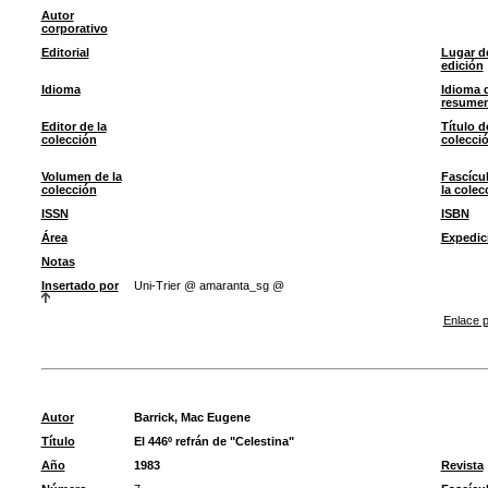
Autor
corporativo
Editorial
Lugar d
edición
Idioma
Idioma 
resume
Editor de la
Título d
colección
colecci
Volumen de la
Fascícu
colección
la colec
ISSN
ISBN
Área
Expedic
Notas
Insertado por
Uni-Trier @ amaranta_sg @
Enlace p
Autor
Barrick, Mac Eugene
Título
El 446º refrán de "Celestina"
Año
1983
Revista