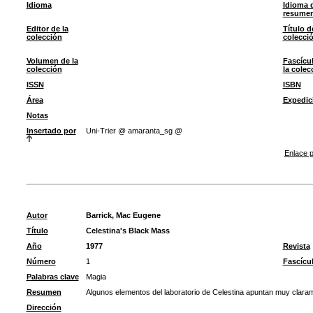
Idioma
Idioma 
resume
Editor de la
Título d
colección
colecci
Volumen de la
Fascícu
colección
la colec
ISSN
ISBN
Área
Expedic
Notas
Insertado por
Uni-Trier @ amaranta_sg @
Enlace p
Autor
Barrick, Mac Eugene
Título
Celestina's Black Mass
Año
1977
Revista
Número
1
Fascícu
Palabras clave
Magia
Resumen
Algunos elementos del laboratorio de Celestina apuntan muy claram
Dirección