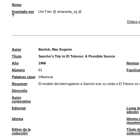
Notas
Insertado por
Uni-Trier @ amaranta_sg @
Enlace p
Autor
Barrick, Mac Eugene
Título
Sancho's Trip to El Toboso: A Possible Source
Año
1966
Revista
Número
81
Fascícu
Palabras clave
Influencia
Resumen
El modelo del interrogatorio a Sancho tras su visita a El Toboso se
Dirección
Autor
corporativo
Editorial
Lugar d
edición
Idioma
Idioma 
resume
Editor de la
Título d
colección
colecci