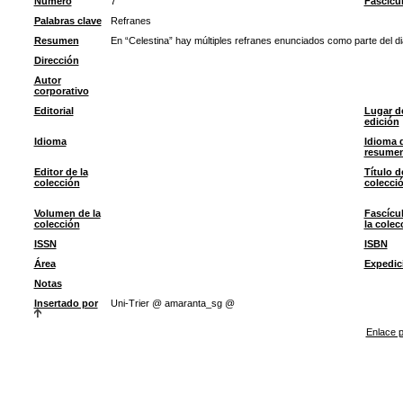
Número
7
Fascícu
Palabras clave
Refranes
Resumen
En “Celestina” hay múltiples refranes enunciados como parte del d
Dirección
Autor
corporativo
Editorial
Lugar d
edición
Idioma
Idioma 
resume
Editor de la
Título d
colección
colecci
Volumen de la
Fascícu
colección
la colec
ISSN
ISBN
Área
Expedic
Notas
Insertado por
Uni-Trier @ amaranta_sg @
Enlace p