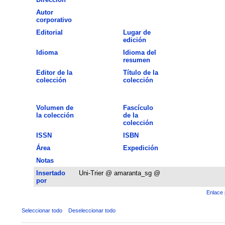
Autor
corporativo
Editorial
Lugar de
edición
Idioma
Idioma del
resumen
Editor de la
Título de la
colección
colección
Volumen de
Fascículo
la colección
de la
colección
ISSN
ISBN
Área
Expedición
Notas
Insertado
Uni-Trier @ amaranta_sg @
por
Enlace 
Seleccionar todo
Deseleccionar todo