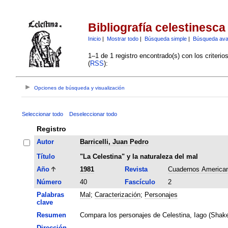
Bibliografía celestinesca
Inicio
|
Mostrar todo
|
Búsqueda simple
|
Búsqueda av
1–1 de 1 registro encontrado(s) con los criteri
(
RSS
):
Opciones de búsqueda y visualización
Seleccionar todo
Deseleccionar todo
Registro
Autor
Barricelli, Juan Pedro
Título
"La Celestina" y la naturaleza del mal
Año
1981
Revista
Cuadernos America
Número
40
Fascículo
2
Palabras
Mal
;
Caracterización
;
Personajes
clave
Resumen
Compara los personajes de Celestina, Iago (Shake
Dirección