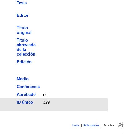
Tesis
Editor
Título
original
Título
abreviado
de la
colección
Edición
Medio
Conferencia
Aprobado
no
ID único
329
Lista
|
Bibliografía
|
Detalles