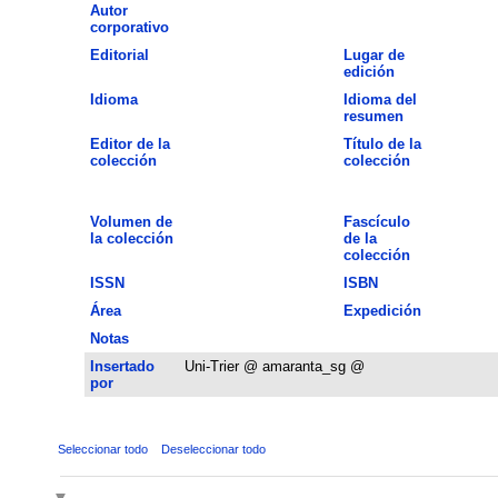
Autor
corporativo
Editorial
Lugar de
edición
Idioma
Idioma del
resumen
Editor de la
Título de la
colección
colección
Volumen de
Fascículo
la colección
de la
colección
ISSN
ISBN
Área
Expedición
Notas
Insertado
Uni-Trier @ amaranta_sg @
por
Seleccionar todo
Deseleccionar todo