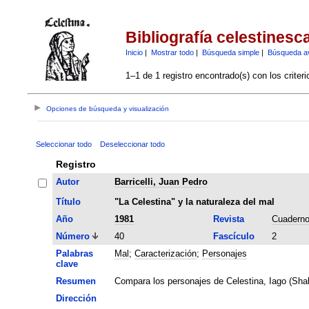
Bibliografía celestinesc
Inicio
|
Mostrar todo
|
Búsqueda simple
|
Búsqueda a
1–1 de 1 registro encontrado(s) con los criter
Opciones de búsqueda y visualización
Seleccionar todo
Deseleccionar todo
Registro
Autor
Barricelli, Juan Pedro
Título
"La Celestina" y la naturaleza del mal
Año
1981
Revista
Cuaderno
Número
40
Fascículo
2
Palabras
Mal
;
Caracterización
;
Personajes
clave
Resumen
Compara los personajes de Celestina, Iago (Shak
Dirección