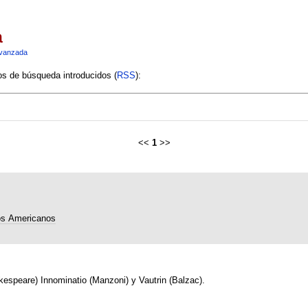
a
vanzada
ios de búsqueda introducidos (
RSS
):
<<
1
>>
s Americanos
espeare) Innominatio (Manzoni) y Vautrin (Balzac).